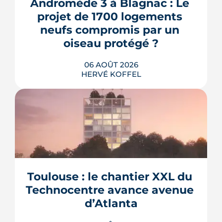
Andromède 3 à Blagnac : Le 
projet de 1700 logements 
neufs compromis par un 
oiseau protégé ?
06 AOÛT 2026
HERVÉ KOFFEL
La troisième et dernière phase de
l'écoquartier Andromède doit livrer
près de 1 700 logements à partir de
2028. La présence d'un passereau
Toulouse : le chantier XXL du 
protégé, la cisticole des joncs, contraint
fortement le plan d'aménagement et
Technocentre avance avenue 
repousse un calendrier déjà tendu.
d’Atlanta
LIRE L'ARTICLE