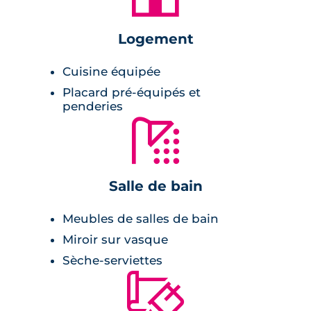
chauffage individuel au gaz avec chaudière
Logement
à condensation,
salle de bains équipée et aménagée,
Cuisine équipée
cuisine équipée,
Placard pré-équipés et
penderies
placards aménagés,
🚿
revêtement de sol stratifié dans toutes les
pièces,
placards aménagés,
Salle de bain
carrelage 45x45cm dans les pièces
humides,
Meubles de salles de bain
peinture lisse blanche aux murs et
Miroir sur vasque
plafonds,
Sèche-serviettes
double vitrage en PVC,
🔨
volets roulants électriques,