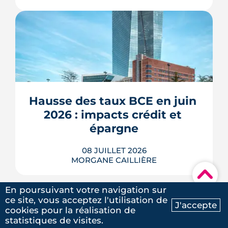
5
/5
Laure G.
|
le 20 Mai 2025
À l'échelle de Toulouse, la température
nocturne peut varier de plusieurs
degrés d'un secteur à l'autre lors des
fortes chaleurs : Météo-France
cartographie un îlot de chaleur
pouvant atteindre 4 °C après une
Hausse des taux BCE en juin 
journée d'été fortement ensoleillée.
2026 : impacts crédit et 
Densité minérale, hauteur du bâti, v�...
épargne
LIRE L'ARTICLE
08 JUILLET 2026
MORGANE CAILLIÈRE
▾
En poursuivant votre navigation sur
ce site, vous acceptez l'utilisation de
J'accepte
cookies pour la réalisation de
Le 11 juin 2026, la BCE a relevé ses trois
Ma recherche
Contactez-nous
statistiques de visites.
taux directeurs de 25 points de base,