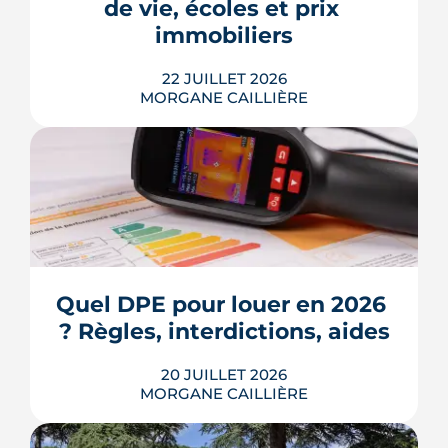
de vie, écoles et prix 
Voici les leviers concrets pour r...
immobiliers
LIRE L'ARTICLE
22 JUILLET 2026
MORGANE CAILLIÈRE
Écoles, base de loisirs, transports,
projets urbains et prix au m2 : le guide
complet pour s'installer à Tournefeuille,
3e ville de Haute-Garonne.
Quel DPE pour louer en 2026 
? Règles, interdictions, aides
LIRE L'ARTICLE
20 JUILLET 2026
MORGANE CAILLIÈRE