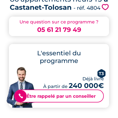
Castanet-Tolosan
💗
- réf. 4804
Une question sur ce programme ?
05 61 21 79 49
L'essentiel du
programme
T3
Déjà livré
240 000€
À partir de
Être rappelé par un conseiller
📞