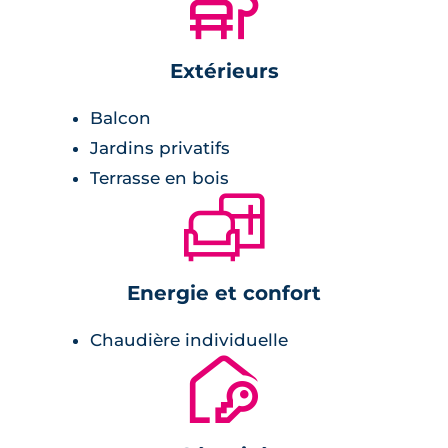
🌲
de nature
Extérieurs
Érigée en R+1+combles, la résidence accueille
61 logements du T1 au T4 prolongés par des
Balcon
balcons, loggias ou jardins privatifs en rez-
Jardins privatifs
dechaussée. Elle propose des équipements et
Terrasse en bois
prestations alliant confort, qualité et
🛋
esthétique. Entièrement clôturée et
généreusement arborée, elle est également
sécurisée.
Energie et confort
Chaudière individuelle
🔐