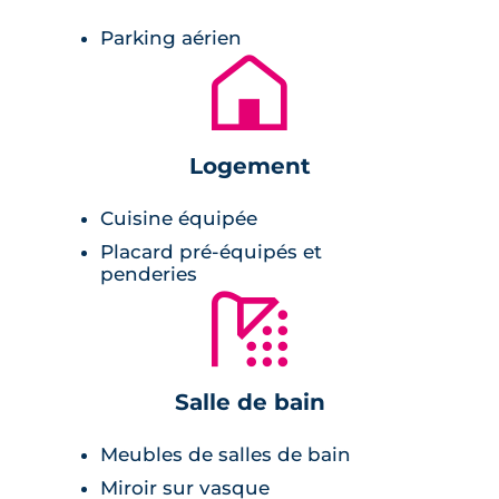
Cuisine équipée et salle de bain aménagées
Parking aérien
sont la promesse d'une prise en main rapide
🏚
de votre nouveau foyer. Disposant des
dernières normes en termes d'isolation
thermique et phonique, vous êtes sûr de
Logement
bénéficier d'un cadre de vie confortable.
Cuisine équipée
Prestations du bien neuf
Placard pré-équipés et
penderies
Pièces à vivre :
🚿
RT2012,
carrelage en grés émaillé 30x30 cm,
Salle de bain
volets roulants en PVC,
Meubles de salles de bain
balcon ou terrasses en lames de bois,
Miroir sur vasque
chauffage au gaz individuel,