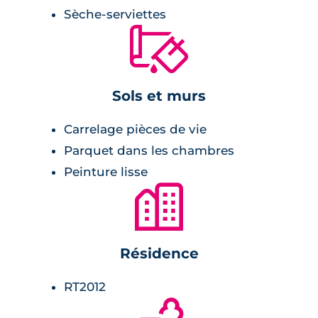
Sèche-serviettes
peinture lisse,
🔨
cuisine équipée.
Salle de bains :
Sols et murs
meuble vasque avec moiroir et appliques
Carrelage pièces de vie
lumineuses,
Parquet dans les chambres
radiateur sèche-serviette.
Peinture lisse
🏙
chambres :
Résidence
rangements avec penderies et étagères,
parquet stratifié.
RT2012
Une résidence située dans un écrin