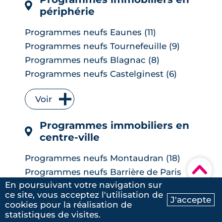
périphérie
Programmes neufs Eaunes (11)
Programmes neufs Tournefeuille (9)
Programmes neufs Blagnac (8)
Programmes neufs Castelginest (6)
Programmes neufs L'Union (6)
Voir
Programmes neufs Quint-Fonsegrives
(6)
Programmes immobiliers en
Programmes neufs Bruguières (5)
centre-ville
Programmes neufs Saint-Orens-de-
Gameville (5)
Programmes neufs Montaudran (18)
Programmes neufs Auzeville-Tolosane
▾
Programmes neufs Barrière de Paris
(4)
(16)
En poursuivant votre navigation sur
Programmes neufs Muret (4)
ce site, vous acceptez l'utilisation de
Programmes neufs Saint-Martin-du-
J'accepte
Programmes neufs Ramonville-Saint-
cookies pour la réalisation de
Touch (12)
Ma recherche
Contactez-nous
Agne (4)
statistiques de visites.
Programmes neufs Borderouge (10)