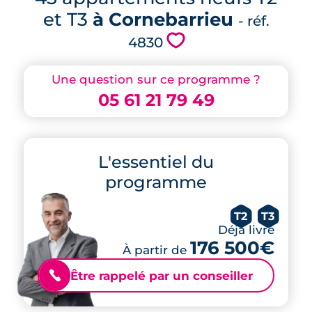
et T3
à Cornebarrieu
- réf.
💗
4830
Une question sur ce programme ?
05 61 21 79 49
L'essentiel du
programme
T2
T3
Déjà livré
176 500€
À partir de
Être rappelé par un conseiller
📞