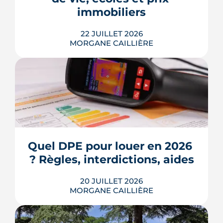
Voici les leviers concrets pour r...
immobiliers
LIRE L'ARTICLE
22 JUILLET 2026
MORGANE CAILLIÈRE
Écoles, base de loisirs, transports,
projets urbains et prix au m2 : le guide
complet pour s'installer à Tournefeuille,
3e ville de Haute-Garonne.
Quel DPE pour louer en 2026 
? Règles, interdictions, aides
LIRE L'ARTICLE
20 JUILLET 2026
MORGANE CAILLIÈRE