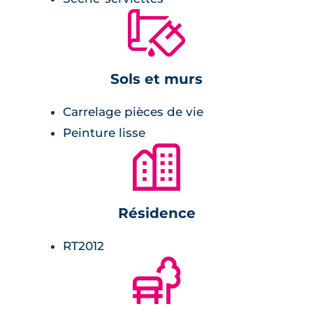
équipement domotique,
🔨
cuisine aménagée,
terrasses en lames de bois,
menuiserie et double-vitrage.
Sols et murs
Carrelage pièces de vie
Salle de bains :
Peinture lisse
🏙
radiateur sèche-serviette,
carrelage avec faïence assortie,
meuble vasque avec miroir et appliques
Résidence
lumineuses.
RT2012
Chambres :
🌲
rangements,