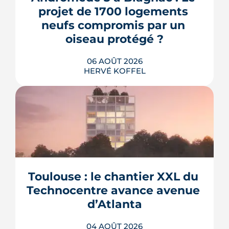
projet de 1700 logements 
neufs compromis par un 
oiseau protégé ?
06 AOÛT 2026
HERVÉ KOFFEL
La troisième et dernière phase de
l'écoquartier Andromède doit livrer
près de 1 700 logements à partir de
2028. La présence d'un passereau
Toulouse : le chantier XXL du 
protégé, la cisticole des joncs, contraint
fortement le plan d'aménagement et
Technocentre avance avenue 
repousse un calendrier déjà tendu.
d’Atlanta
LIRE L'ARTICLE
04 AOÛT 2026