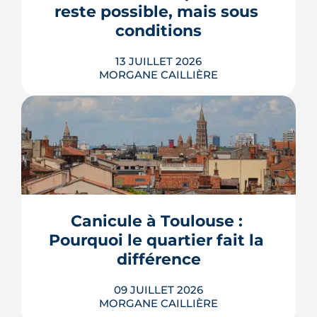
reste possible, mais sous 
LIRE L'ARTICLE
conditions
13 JUILLET 2026
MORGANE CAILLIÈRE
Avec le vote du Sénat du 8 juillet, un
logement classé F ou G pourra rester
en location sous conditions de travaux.
Que faut-il en retenir quand on
possède une passoire thermique ? État
Canicule à Toulouse : 
des lieux des règles, des échéances et
Pourquoi le quartier fait la 
des marges de manœuvre.
différence
LIRE L'ARTICLE
09 JUILLET 2026
MORGANE CAILLIÈRE
5
/5