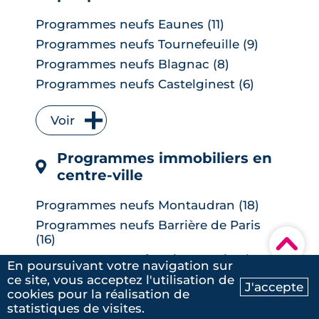
Programmes neufs Eaunes (11)
Programmes neufs Tournefeuille (9)
Programmes neufs Blagnac (8)
Programmes neufs Castelginest (6)
Programmes neufs L'Union (6)
Voir
Programmes neufs Quint-Fonsegrives
(6)
Programmes immobiliers en
Programmes neufs Bruguières (5)
centre-ville
Programmes neufs Saint-Orens-de-
Gameville (5)
Programmes neufs Montaudran (18)
Programmes neufs Auzeville-Tolosane
Programmes neufs Barrière de Paris
(4)
(16)
▾
Programmes neufs Muret (4)
Programmes neufs Saint-Martin-du-
En poursuivant votre navigation sur
Programmes neufs Ramonville-Saint-
Touch (12)
ce site, vous acceptez l'utilisation de
Agne (4)
J'accepte
Programmes neufs Borderouge (10)
cookies pour la réalisation de
Ma recherche
Contactez-nous
Programmes neufs Balma (3)
Voir
statistiques de visites.
Programmes neufs Saint Cyprien (10)