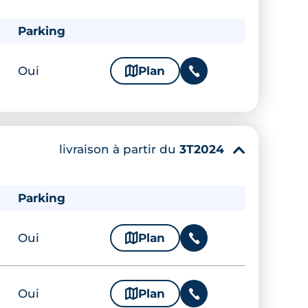
Parking
Oui
🗞
Plan
📞
livraison à partir du
3T2024
▾
Parking
Oui
🗞
Plan
📞
Oui
🗞
Plan
📞