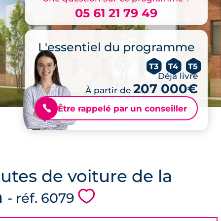
05 61 21 79 49
L'essentiel du programme
T3
T4
T5
Déjà livré
207 000€
À partir de
Être rappelé par un conseiller
📞
nutes de voiture de la
n
💗
- réf. 6079