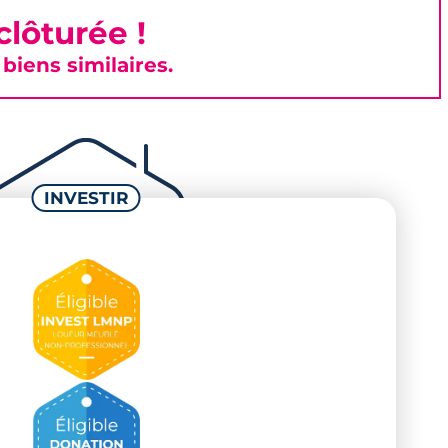
lôturée !
iens similaires.