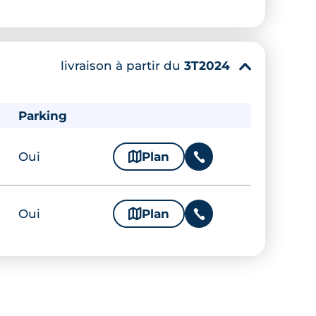
livraison à partir du
3T2024
▾
Parking
Oui
🗞
Plan
📞
Oui
🗞
Plan
📞