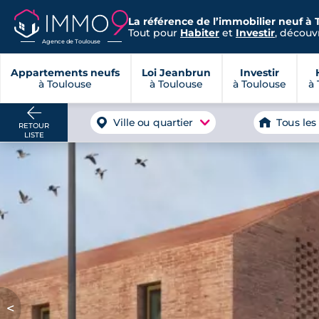
La référence de l’immobilier neuf à 
Tout pour
Habiter
et
Investir
, découvr
Agence de Toulouse
Appartements neufs
Loi Jeanbrun
Investir
à Toulouse
à Toulouse
à Toulouse
à 
Ville ou quartier
Tous les
RETOUR
LISTE
<