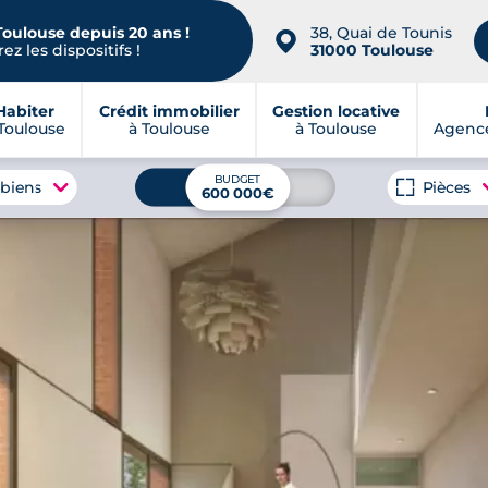
Toulouse depuis 20 ans !
38, Quai de Tounis
📍
ez les dispositifs !
31000 Toulouse
Habiter
Crédit immobilier
Gestion locative
Toulouse
à Toulouse
à Toulouse
Agence
BUDGET
 biens
Pièces
600 000€