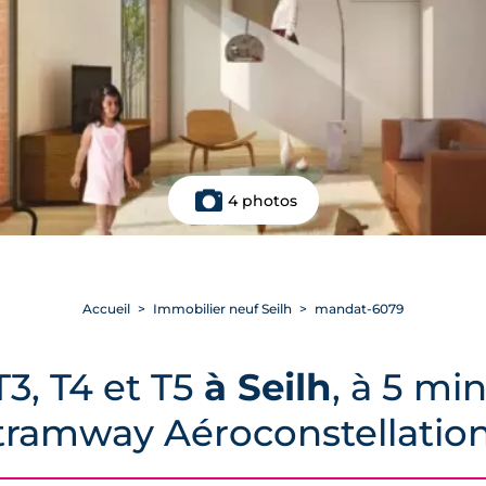
4 photos
Accueil
Immobilier neuf Seilh
mandat-6079
3, T4 et T5
à Seilh
, à 5 mi
 tramway Aéroconstellatio