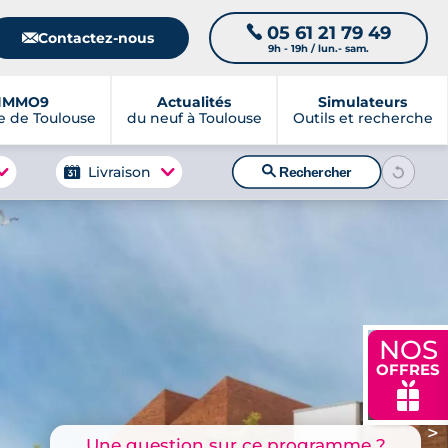
05 61 21 79 49
📞
📧
Contactez-nous
9h - 19h / lun.- sam.
IMMO9
Actualités
Simulateurs
 de Toulouse
du neuf à Toulouse
Outils et recherche
🔍
Livraison
Rechercher
NOS
OFFRES
🎁
>
Une question sur ce programme ?