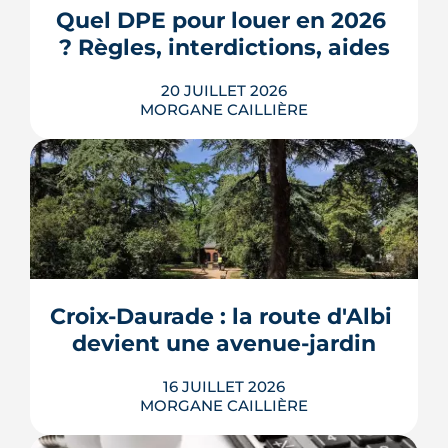
3e ville de Haute-Garonne.
Quel DPE pour louer en 2026 
? Règles, interdictions, aides
LIRE L'ARTICLE
20 JUILLET 2026
MORGANE CAILLIÈRE
En 2026, un logement doit être classé
au moins F au DPE pour être loué en
métropole, et la barre montera à E en
2028. Le nouveau mode de calcul
reclasse des centaines de milliers de
biens, pendant qu'un projet de loi voté
Croix-Daurade : la route d'Albi 
au Sénat pourrait assouplir les règles.
Calendrier, sanctions, obliga...
devient une avenue-jardin
LIRE L'ARTICLE
16 JUILLET 2026
MORGANE CAILLIÈRE