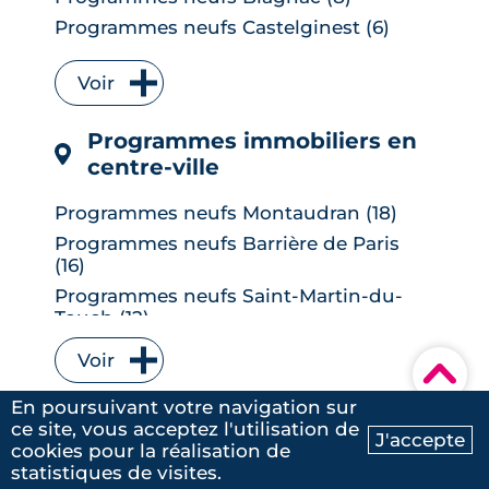
Programmes neufs Castelginest (6)
Programmes neufs L'Union (6)
Voir
Programmes neufs Quint-Fonsegrives
(6)
Programmes immobiliers en
Programmes neufs Bruguières (5)
centre-ville
Programmes neufs Saint-Orens-de-
Gameville (5)
Programmes neufs Montaudran (18)
Programmes neufs Auzeville-Tolosane
Programmes neufs Barrière de Paris
(4)
(16)
Programmes neufs Muret (4)
Programmes neufs Saint-Martin-du-
Programmes neufs Ramonville-Saint-
Touch (12)
Agne (4)
Programmes neufs Borderouge (10)
Programmes neufs Balma (3)
Voir
▾
Programmes neufs Saint Cyprien (10)
Programmes neufs Baziège (3)
En poursuivant votre navigation sur
Programmes neufs Lardenne (8)
Programmes neufs Castanet-Tolosan
ce site, vous acceptez l'utilisation de
J'accepte
Programmes neufs La Roseraie (8)
(3)
cookies pour la réalisation de
Ma recherche
Contactez-nous
Programmes neufs La Cartoucherie (7)
statistiques de visites.
Programmes neufs Colomiers (3)