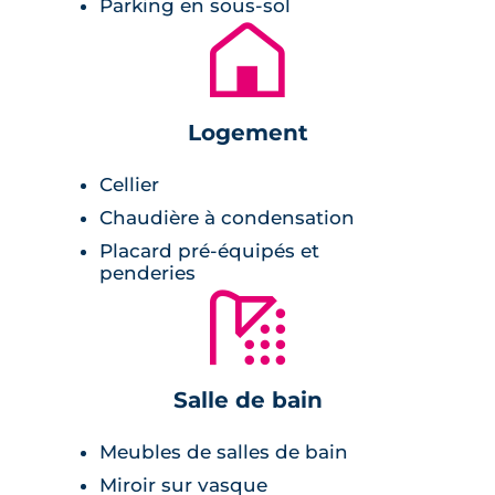
Parking en sous-sol
🏚
Prestations du bien neuf
Pièce à vivre :
Logement
peinture lisse blanche,
Cellier
carrelage,
Chaudière à condensation
cuisine aménagée,
Placard pré-équipés et
terrasse, balcon ou jardin,
penderies
🚿
double vitrage isolant,
menuiserie en PVC,
thermostat connecté.
Salle de bain
Salle de bains :
Meubles de salles de bain
Miroir sur vasque