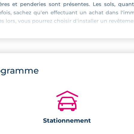
res et penderies sont présentes. Les sols, quant
fois, sachez qu'en effectuant un achat dans l'imm
s lors, vous pourrez choisir d'installer un revêtement
ogramme
e,
e d'extérieur,
🚗
densation.
Stationnement