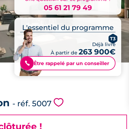
05 61 21 79 49
L'essentiel du programme
T3
Déjà livré
263 900€
À partir de
Être rappelé par un conseiller
📞
on
💗
- réf. 5007
lôturée !