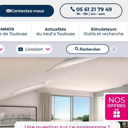
05 61 21 79 49
📞
📧
Contactez-nous
9h - 19h / lun.- sam.
IMMO9
Actualités
Simulateurs
 de Toulouse
du neuf à Toulouse
Outils et recherche
🔍
Livraison
Rechercher
NOS
OFFRES
🎁
>
Une question sur ce programme ?