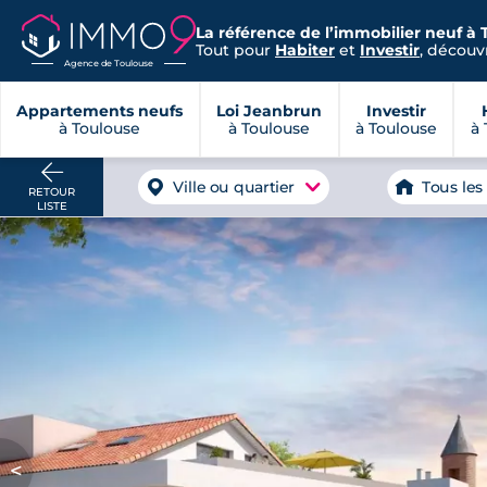
La référence de l’immobilier neuf à 
Tout pour
Habiter
et
Investir
, découvr
Agence de Toulouse
Appartements neufs
Loi Jeanbrun
Investir
à Toulouse
à Toulouse
à Toulouse
à 
Ville ou quartier
Tous les
RETOUR
LISTE
<