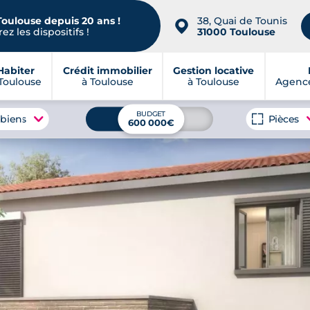
Toulouse depuis 20 ans !
38, Quai de Tounis
📍
ez les dispositifs !
31000 Toulouse
Habiter
Crédit immobilier
Gestion locative
Toulouse
à Toulouse
à Toulouse
Agence
BUDGET
 biens
Pièces
600 000€