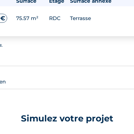
Surface
Étage
Surface annexe
 €
75.57 m²
RDC
Terrasse
s.
ien
Simulez votre projet