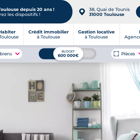
Toulouse depuis 20 ans !
38, Quai de Tounis
📍
ez les dispositifs !
31000 Toulouse
Habiter
Crédit immobilier
Gestion locative
Toulouse
à Toulouse
à Toulouse
Agence
BUDGET
 biens
Pièces
600 000€