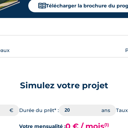
📖
Télécharger la brochure du pr
eaux
P
Simulez votre projet
Durée du prêt* :
Taux 
0 € / mois
(1)
Votre mensualité :