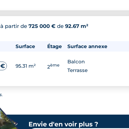
*
à partir de
725 000 €
de
92.67 m²
Surface
Étage
Surface annexe
Balcon
ème
 €
95.31 m²
2
Terrasse
s.
Envie d'en voir plus ?