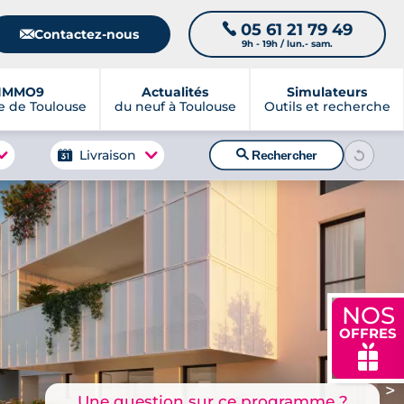
05 61 21 79 49
📞
📧
Contactez-nous
9h - 19h / lun.- sam.
IMMO9
Actualités
Simulateurs
 de Toulouse
du neuf à Toulouse
Outils et recherche
🔍
Livraison
Rechercher
NOS
OFFRES
🎁
>
Une question sur ce programme ?