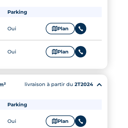
Parking
Oui
🗞
Plan
📞
Oui
🗞
Plan
📞
livraison à partir du
2T2024
 m²
▾
Parking
Oui
🗞
Plan
📞