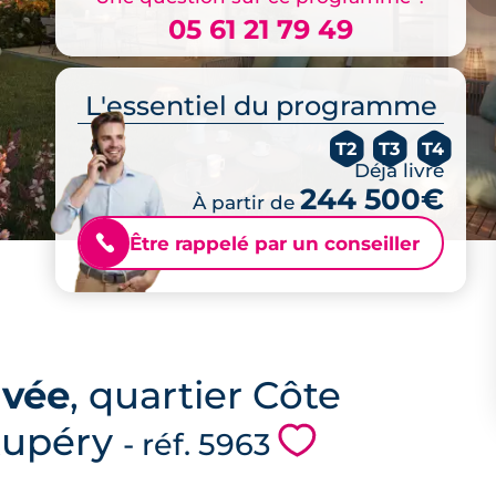
05 61 21 79 49
L'essentiel du programme
T2
T3
T4
Déjà livré
244 500€
À partir de
Être rappelé par un conseiller
📞
avée
, quartier Côte
Exupéry
💗
- réf. 5963