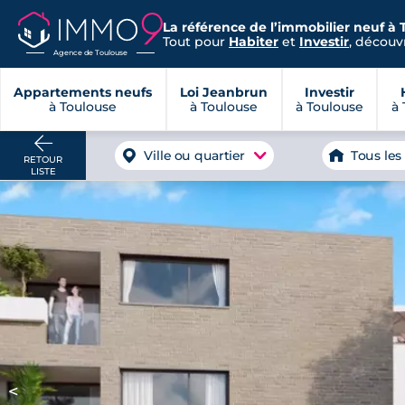
La référence de l’immobilier neuf à 
Tout pour
Habiter
et
Investir
, découvr
Agence de Toulouse
Appartements neufs
Loi Jeanbrun
Investir
à Toulouse
à Toulouse
à Toulouse
à 
Ville ou quartier
Tous les
RETOUR
LISTE
<