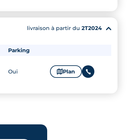
livraison à partir du
2T2024
▾
Parking
Oui
🗞
Plan
📞