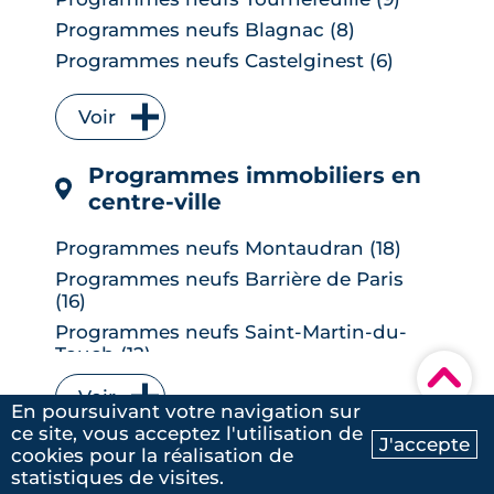
Programmes neufs Blagnac (8)
Programmes neufs Castelginest (6)
Programmes neufs L'Union (6)
Voir
Programmes neufs Quint-Fonsegrives
(6)
Programmes immobiliers en
Programmes neufs Bruguières (5)
centre-ville
Programmes neufs Saint-Orens-de-
Gameville (5)
Programmes neufs Montaudran (18)
Programmes neufs Auzeville-Tolosane
Programmes neufs Barrière de Paris
(4)
(16)
Programmes neufs Muret (4)
Programmes neufs Saint-Martin-du-
Programmes neufs Ramonville-Saint-
Touch (12)
Agne (4)
▾
Programmes neufs Borderouge (10)
Programmes neufs Balma (3)
Voir
En poursuivant votre navigation sur
Programmes neufs Saint Cyprien (10)
Programmes neufs Baziège (3)
ce site, vous acceptez l'utilisation de
J'accepte
Programmes neufs Lardenne (8)
cookies pour la réalisation de
Programmes neufs Castanet-Tolosan
Ma recherche
Contactez-nous
statistiques de visites.
Programmes neufs La Roseraie (8)
(3)