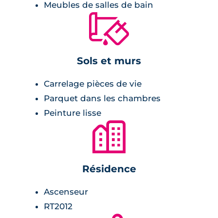
Meubles de salles de bain
Pour une température idéale toute l’année, les
🔨
logements sont équipés de thermostats
d’ambiance et de volets roulants électriques.
Dans les chambres, il est possible de profiter
Sols et murs
d’espaces de rangement (penderies et/ou
étagères) en choisissant l’option équipement
Carrelage pièces de vie
confort.
Parquet dans les chambres
Peinture lisse
🏙
Résidence
Ascenseur
RT2012