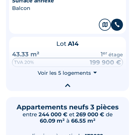
Surface annexe
Balcon
🗞
📞
Lot
A14
43.33 m²
1
er
étage
199 900 €
TVA 20%
Surface annexe
Voir les 5 logements
⮟
Terrasse
▾
🗞
📞
Appartements neufs 3 pièces
entre
244 000 €
et
269 000 €
de
Lot
A10
60.09 m²
à
66.55 m²
43.33 m²
1
er
étage
201 900 €
TVA 20%