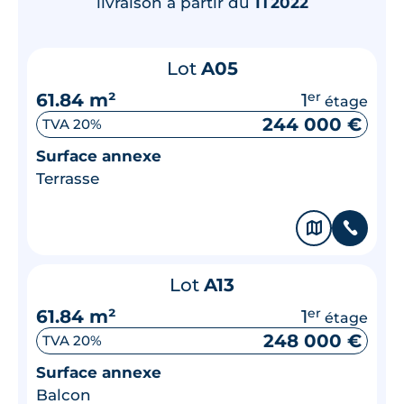
livraison à partir du
1T2022
Surface annexe
Balcon
Lot
A05
61.84 m²
1
er
étage
🗞
📞
244 000 €
TVA 20%
Surface annexe
Lot
A01
Terrasse
43.33 m²
1
er
étage
204 000 €
TVA 20%
🗞
📞
Surface annexe
Terrasse
Lot
A13
61.84 m²
1
er
étage
🗞
📞
248 000 €
TVA 20%
Surface annexe
Balcon