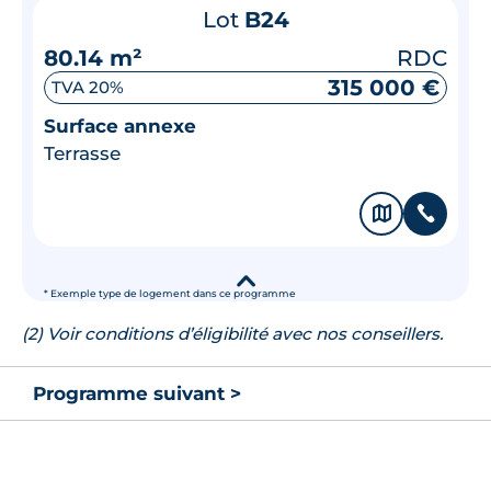
Lot
B24
Terrasse
80.14 m²
RDC
315 000 €
🗞
📞
TVA 20%
Surface annexe
Terrasse
🗞
📞
▾
* Exemple type de logement dans ce programme
(2) Voir conditions d’éligibilité avec nos conseillers.
Programme suivant >