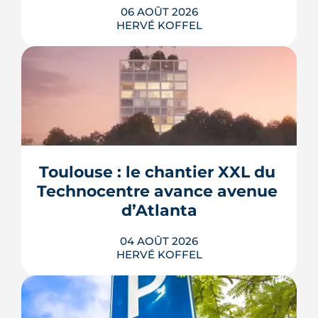
06 AOÛT 2026
HERVÉ KOFFEL
La troisième et dernière phase de
l'écoquartier Andromède doit livrer
près de 1 700 logements à partir de
2028. La présence d'un passereau
Toulouse : le chantier XXL du 
protégé, la cisticole des joncs, contraint
fortement le plan d'aménagement et
Technocentre avance avenue 
repousse un calendrier déjà tendu.
d’Atlanta
LIRE L'ARTICLE
04 AOÛT 2026
HERVÉ KOFFEL