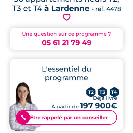
T3 et T4
à Lardenne
- réf. 4478
💗
Une question sur ce programme ?
05 61 21 79 49
L'essentiel du
programme
T2
T3
T4
Déjà livré
197 900€
À partir de
Être rappelé par un conseiller
📞