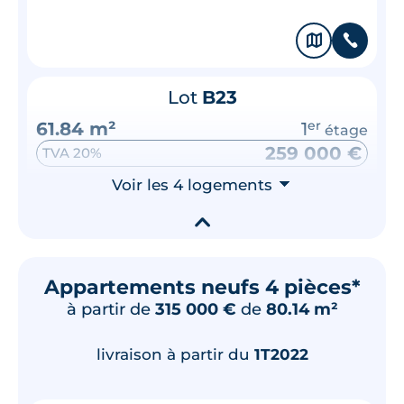
🗞
📞
Lot
B23
61.84 m²
1
er
étage
259 000 €
TVA 20%
Surface annexe
Voir les 4 logements
⮟
Terrasse
▾
🗞
📞
Appartements neufs 4 pièces*
à partir de
315 000 €
de
80.14 m²
Lot
B21
61.84 m²
1
er
étage
livraison à partir du
1T2022
269 000 €
TVA 20%
Surface annexe