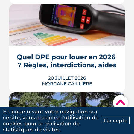
Écoles, base de loisirs, transports,
projets urbains et prix au m2 : le guide
complet pour s'installer à Tournefeuille,
3e ville de Haute-Garonne.
Quel DPE pour louer en 2026 
? Règles, interdictions, aides
LIRE L'ARTICLE
20 JUILLET 2026
MORGANE CAILLIÈRE
▾
En 2026, un logement doit être classé
En poursuivant votre navigation sur
au moins F au DPE pour être loué en
ce site, vous acceptez l'utilisation de
J'accepte
métropole, et la barre montera à E en
cookies pour la réalisation de
Ma recherche
Contactez-nous
2028. Le nouveau mode de calcul
statistiques de visites.
reclasse des centaines de milliers de