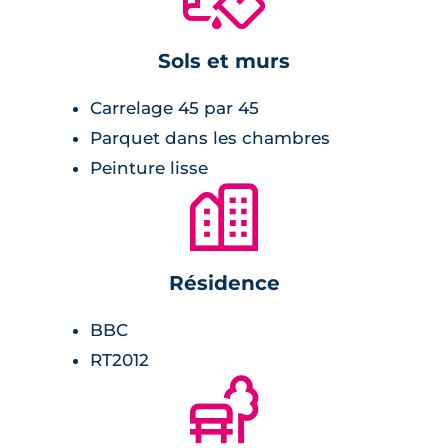
cuisine équipée,
menuiserie en PVC,
Sols et murs
double vitrage,
balcon ou terrasse en guise d'extérieur.
Carrelage 45 par 45
Parquet dans les chambres
Salle de bains :
Peinture lisse
🏙
miroir rétro-éclairé,
radiateur sèche-serviette,
Résidence
carrelage avec faïence assortie.
BBC
Chambre :
RT2012
🌲
revêtement stratifié,
placards.