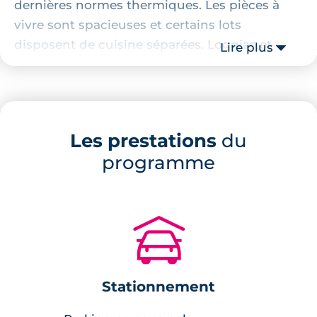
dernières normes thermiques. Les pièces à
vivre sont spacieuses et certains lots
disposent de cuisine séparées. Loggias et
Lire plus
balcons sont situés dans la continuité logique
des pièces principales. Ces extérieurs vous
permettent, d'apprécier la quiétude des
environs et l'animation du centre-ville
Les prestations
du
toulousain.
programme
Prestations du bien neuf :
peinture lisse sur les murs,
🚗
salle de bains aménagée,
cuisine équipée,
volets roulants électriques avec
Stationnement
centralisation,