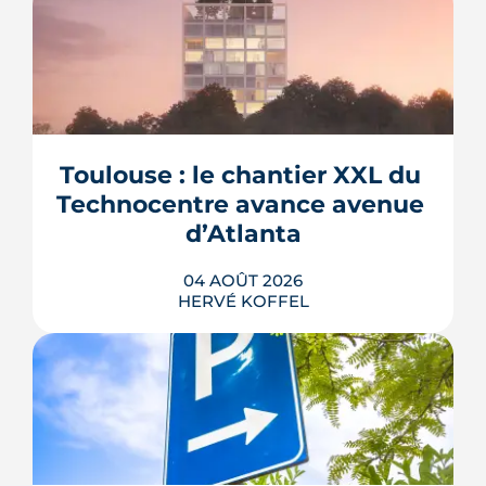
Toulouse : le chantier XXL du 
Technocentre avance avenue 
d’Atlanta
04 AOÛT 2026
HERVÉ KOFFEL
Avenue d'Atlanta, à la Roseraie, un
chantier de six hectares réorganise les
coulisses techniques de Toulouse
Métropole. Derrière les buttes de terre