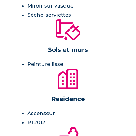
Miroir sur vasque
Équipement de la résidence :
Sèche-serviettes
🔨
résidence sécurisée,
halls d'entrée décorés,
stationnements en sous-sol,
Sols et murs
résidence réhabilitée,
31 appartements,
Peinture lisse
ascenseur,
🏙
stationnements en sous-sol.
Résidence
Ascenseur
RT2012