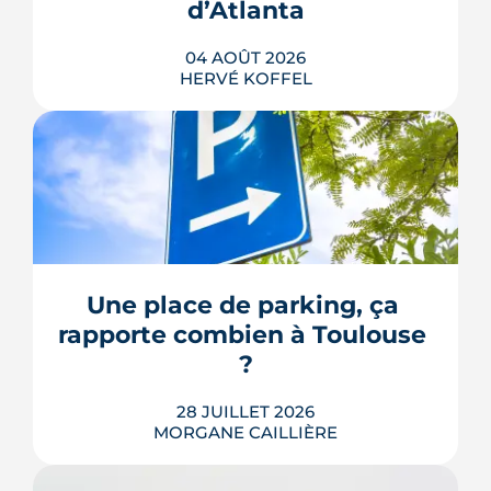
d’Atlanta
04 AOÛT 2026
HERVÉ KOFFEL
Avenue d'Atlanta, à la Roseraie, un
chantier de six hectares réorganise les
coulisses techniques de Toulouse
Métropole. Derrière les buttes de terre
visibles du périphérique se jouent un
déménagement de services, plusieurs
Une place de parking, ça 
chiffrages officiels et un bras de fer
rapporte combien à Toulouse 
environnemental.
?
LIRE L'ARTICLE
28 JUILLET 2026
MORGANE CAILLIÈRE