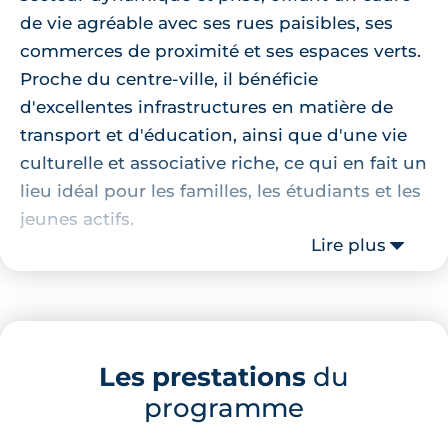
de vie agréable avec ses rues paisibles, ses
commerces de proximité et ses espaces verts.
Proche du centre-ville, il bénéficie
d'excellentes infrastructures en matière de
transport et d'éducation, ainsi que d'une vie
culturelle et associative riche, ce qui en fait un
lieu idéal pour les familles, les étudiants et les
jeunes actifs.
Lire plus
Localisation de la résidence
La résidence bénéficie d’un emplacement
privilégié au cœur du quartier des Minimes.
Les prestations
du
Vous trouverez sur l'avenue des Minimes (8
programme
minutes à pied) des commerces et services
pour faciliter votre quotidien. À seulement 10