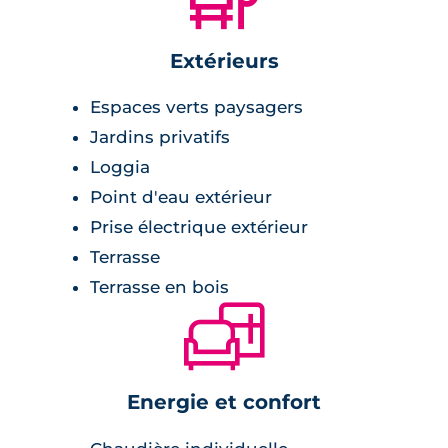
intimité. Opter pour cette résidence, c'est
choisir un quotidien serein et épanoui dans
Extérieurs
un environnement verdoyant à deux pas des
commodités.
Espaces verts paysagers
Jardins privatifs
Loggia
Point d'eau extérieur
Prise électrique extérieur
Terrasse
Terrasse en bois
🛋
Energie et confort