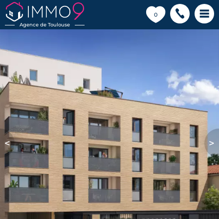
💗
0
Agence de Toulouse
<
>