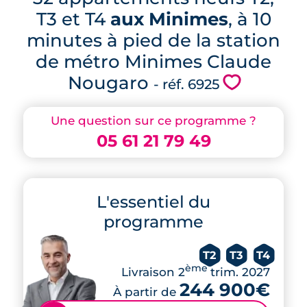
T3 et T4
aux Minimes
, à 10
minutes à pied de la station
de métro Minimes Claude
Nougaro
💗
- réf. 6925
Une question sur ce programme ?
05 61 21 79 49
L'essentiel du
programme
T2
T3
T4
ème
Livraison 2
trim. 2027
244 900€
À partir de