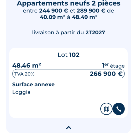
Appartements neufs 2 pièces
entre
244 900 €
et
289 900 €
de
40.09 m²
à
48.49 m²
livraison à partir du
2T2027
Lot
102
48.46 m²
1
er
étage
266 900 €
TVA 20%
Surface annexe
Loggia
🗞
📞
▾