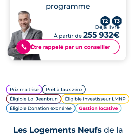
programme
T2
T3
Déjà livré
255 932€
À partir de
Être rappelé par un conseiller
📞
Prix maitrisé
Prêt à taux zéro
Éligible Loi Jeanbrun
Éligible Investisseur LMNP
Éligible Donation exonérée
Gestion locative
Les Logements Neufs
de la