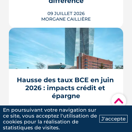
différence
LIRE L'ARTICLE
09 JUILLET 2026
MORGANE CAILLIÈRE
À l'échelle de Toulouse, la température
nocturne peut varier de plusieurs
degrés d'un secteur à l'autre lors des
fortes chaleurs : Météo-France
cartographie un îlot de chaleur
pouvant atteindre 4 °C après une
Hausse des taux BCE en juin 
journée d'été fortement ensoleillée.
2026 : impacts crédit et 
Densité minérale, hauteur du bâti, v�...
épargne
LIRE L'ARTICLE
▾
08 JUILLET 2026
En poursuivant votre navigation sur
MORGANE CAILLIÈRE
ce site, vous acceptez l'utilisation de
J'accepte
cookies pour la réalisation de
Ma recherche
Contactez-nous
5
/5
statistiques de visites.
Laure G.
|
le 20 Mai 2025