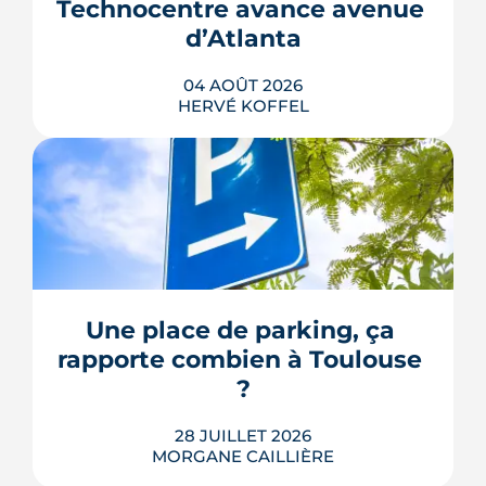
Technocentre avance avenue 
d’Atlanta
04 AOÛT 2026
HERVÉ KOFFEL
Avenue d'Atlanta, à la Roseraie, un
chantier de six hectares réorganise les
coulisses techniques de Toulouse
Métropole. Derrière les buttes de terre
visibles du périphérique se jouent un
déménagement de services, plusieurs
Une place de parking, ça 
chiffrages officiels et un bras de fer
rapporte combien à Toulouse 
environnemental.
?
LIRE L'ARTICLE
28 JUILLET 2026
MORGANE CAILLIÈRE