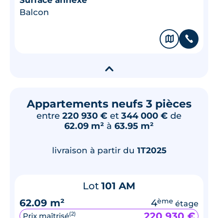
Balcon
🗞
📞
▾
Appartements neufs 3 pièces
entre
220 930 €
et
344 000 €
de
62.09 m²
à
63.95 m²
livraison à partir du
1T2025
Lot
101 AM
62.09 m²
4
ème
étage
220 930 €
(2)
Prix maîtrisé