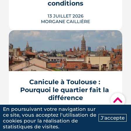
conditions
13 JUILLET 2026
MORGANE CAILLIÈRE
Avec le vote du Sénat du 8 juillet, un
logement classé F ou G pourra rester
en location sous conditions de travaux.
Que faut-il en retenir quand on
possède une passoire thermique ? État
Canicule à Toulouse : 
des lieux des règles, des échéances et
Pourquoi le quartier fait la 
des marges de manœuvre.
différence
LIRE L'ARTICLE
▾
En poursuivant votre navigation sur
09 JUILLET 2026
ce site, vous acceptez l'utilisation de
MORGANE CAILLIÈRE
J'accepte
5
/5
cookies pour la réalisation de
Ma recherche
Contactez-nous
Laure G.
|
le 20 Mai 2025
statistiques de visites.