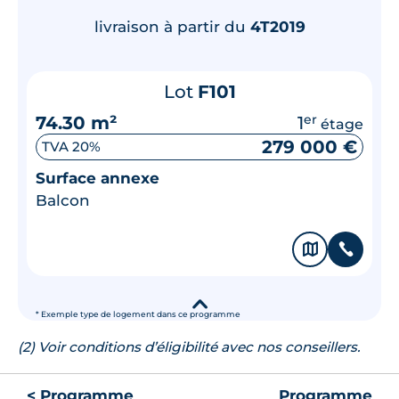
livraison à partir du
4T2019
Lot
F101
74.30 m²
1
er
étage
279 000 €
TVA 20%
Surface annexe
Balcon
🗞
📞
▾
* Exemple type de logement dans ce programme
(2) Voir conditions d’éligibilité avec nos conseillers.
< Programme
Programme