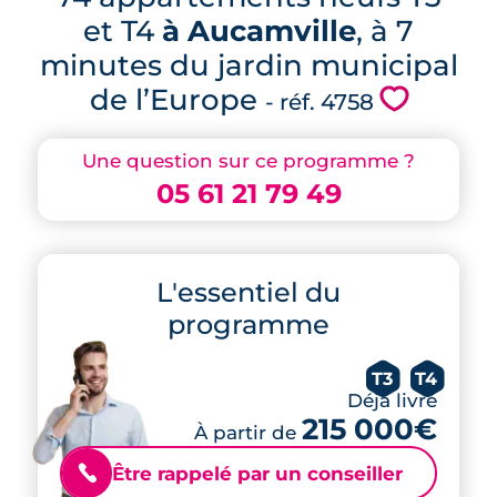
et T4
à Aucamville
, à 7
minutes du jardin municipal
de l’Europe
💗
- réf. 4758
Une question sur ce programme ?
05 61 21 79 49
L'essentiel du
programme
T3
T4
Déjà livré
215 000€
À partir de
Être rappelé par un conseiller
📞