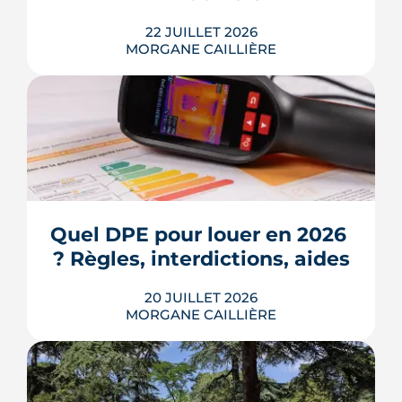
LIRE L'ARTICLE
22 JUILLET 2026
MORGANE CAILLIÈRE
Écoles, base de loisirs, transports,
projets urbains et prix au m2 : le guide
complet pour s'installer à Tournefeuille,
3e ville de Haute-Garonne.
Quel DPE pour louer en 2026 
? Règles, interdictions, aides
LIRE L'ARTICLE
20 JUILLET 2026
MORGANE CAILLIÈRE
En 2026, un logement doit être classé