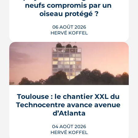
neufs compromis par un 
oiseau protégé ?
06 AOÛT 2026
HERVÉ KOFFEL
La troisième et dernière phase de
l'écoquartier Andromède doit livrer
près de 1 700 logements à partir de
2028. La présence d'un passereau
Toulouse : le chantier XXL du 
protégé, la cisticole des joncs, contraint
fortement le plan d'aménagement et
Technocentre avance avenue 
repousse un calendrier déjà tendu.
d’Atlanta
LIRE L'ARTICLE
04 AOÛT 2026
HERVÉ KOFFEL