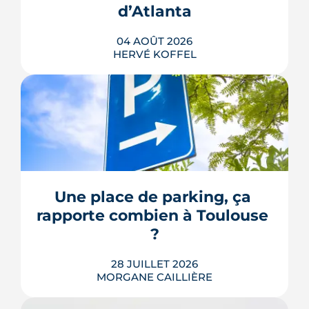
d’Atlanta
04 AOÛT 2026
HERVÉ KOFFEL
Avenue d'Atlanta, à la Roseraie, un
chantier de six hectares réorganise les
coulisses techniques de Toulouse
Métropole. Derrière les buttes de terre
visibles du périphérique se jouent un
déménagement de services, plusieurs
Une place de parking, ça 
chiffrages officiels et un bras de fer
rapporte combien à Toulouse 
environnemental.
?
LIRE L'ARTICLE
28 JUILLET 2026
MORGANE CAILLIÈRE