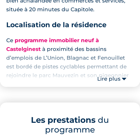
bien achalandée en commerces et services,
située à 20 minutes du Capitole.
Localisation de la résidence
Ce
programme immobilier neuf à
Castelginest
à proximité des bassins
d’emplois de L’Union, Blagnac et Fenouillet
est bordé de pistes cyclables permettant de
rejoindre le parc Mauvezin et son pigeonnier
Lire plus
du XIXe siècle ou les berges aménagées de
l’Hers.
Pour les familles, une crèche de 35 places,
plusieurs écoles maternelle et élémentaire et
Les prestations
du
un collège sont joignables en 15 minutes de
programme
marche (5 minutes pour le collège). La