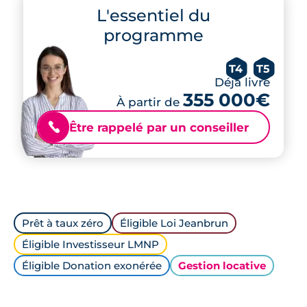
L'essentiel du
programme
T4
T5
Déjà livré
355 000€
À partir de
Être rappelé par un conseiller
📞
Prêt à taux zéro
Éligible Loi Jeanbrun
Éligible Investisseur LMNP
Éligible Donation exonérée
Gestion locative