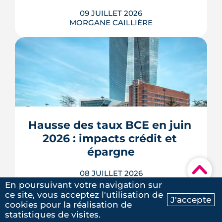
09 JUILLET 2026
MORGANE CAILLIÈRE
À l'échelle de Toulouse, la température
nocturne peut varier de plusieurs
degrés d'un secteur à l'autre lors des
fortes chaleurs : Météo-France
cartographie un îlot de chaleur
pouvant atteindre 4 °C après une
Hausse des taux BCE en juin 
journée d'été fortement ensoleillée.
2026 : impacts crédit et 
Densité minérale, hauteur du bâti, v�...
épargne
LIRE L'ARTICLE
▾
08 JUILLET 2026
MORGANE CAILLIÈRE
En poursuivant votre navigation sur
ce site, vous acceptez l'utilisation de
J'accepte
5
/5
cookies pour la réalisation de
Ma recherche
Contactez-nous
Laure G.
|
le 20 Mai 2025
statistiques de visites.