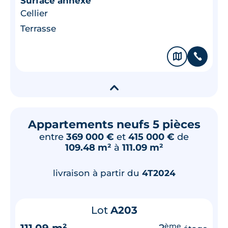
Surface annexe
Cellier
Terrasse
🗞
📞
▾
Appartements neufs 5 pièces
entre
369 000 €
et
415 000 €
de
109.48 m²
à
111.09 m²
livraison à partir du
4T2024
Lot
A203
111.09 m²
2
ème