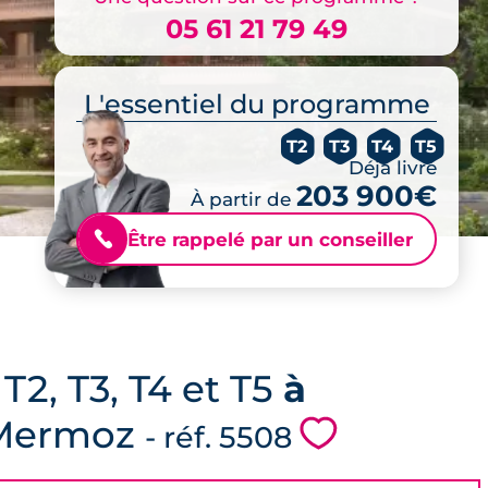
05 61 21 79 49
L'essentiel du programme
T2
T3
T4
T5
Déjà livré
203 900€
À partir de
Être rappelé par un conseiller
📞
2, T3, T4 et T5
à
n Mermoz
💗
- réf. 5508