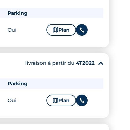
Parking
Oui
🗞
Plan
📞
livraison à partir du
4T2022
▾
Parking
Oui
🗞
Plan
📞