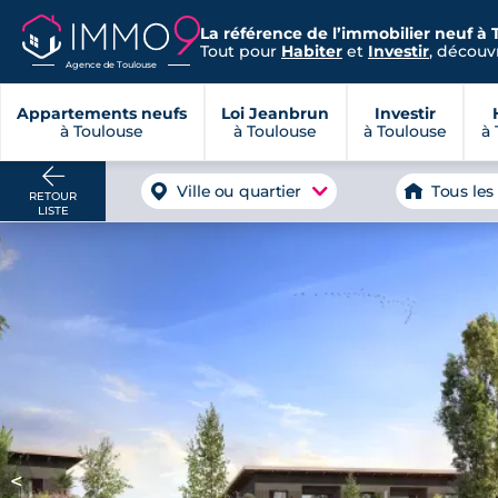
La référence de l’immobilier neuf à 
Tout pour
Habiter
et
Investir
, découvr
Agence de Toulouse
Appartements neufs
Loi Jeanbrun
Investir
à Toulouse
à Toulouse
à Toulouse
à 
Ville ou quartier
Tous les
RETOUR
LISTE
<