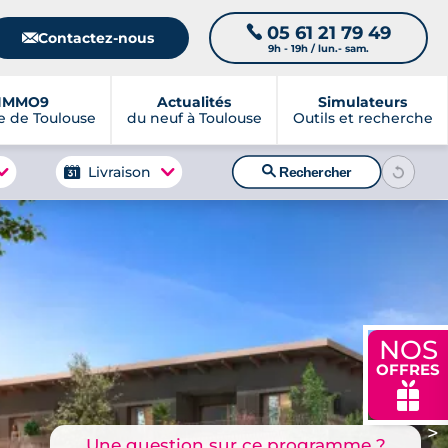
05 61 21 79 49
📞
📧
Contactez-nous
9h - 19h / lun.- sam.
IMMO9
Actualités
Simulateurs
 de Toulouse
du neuf à Toulouse
Outils et recherche
🔍
Livraison
Rechercher
NOS
OFFRES
🎁
>
Une question sur ce programme ?