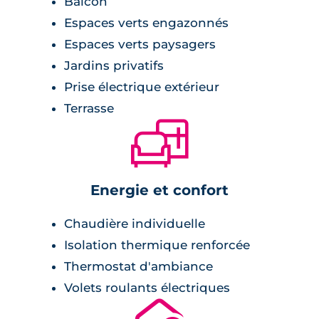
Balcon
qui se trouvent aux derniers étages disposent
Espaces verts engazonnés
notamment de grandes terrasses
Espaces verts paysagers
panoramiques en attique. Aux autres étages,
Jardins privatifs
les résidents pourront profiter d’un balcon ou
Prise électrique extérieur
bien d’un jardin privatif en rez-de-chaussée.
Terrasse
La résidence affiche des lignes
🛋
contemporaines et épurées, reprenant les
codes traditionnels du pays toulousain,
notamment avec des façades en briques, pour
Energie et confort
y apporter une touche de modernité. Celle-ci
est agrémentée d’espaces verts paysagers afin
Chaudière individuelle
de créer un milieu agréable à parcourir au
Isolation thermique renforcée
quotidien. Un parking aérien et un parking en
Thermostat d'ambiance
sous-sol sont présents dans l’enceinte de la
Volets roulants électriques
résidence, ainsi qu’un local à vélos. Le
bâtiment dispose d’un ascenseur, et des