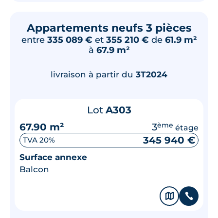
Appartements neufs 3 pièces
entre
335 089 €
et
355 210 €
de
61.9 m²
à
67.9 m²
livraison à partir du
3T2024
Lot
A303
67.90 m²
3
ème
étage
345 940 €
TVA 20%
Surface annexe
Balcon
🗞
📞