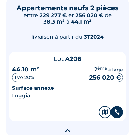
Appartements neufs 2 pièces
entre
229 277 €
et
256 020 €
de
38.3 m²
à
44.1 m²
livraison à partir du
3T2024
Lot
A206
44.10 m²
2
ème
étage
256 020 €
TVA 20%
Surface annexe
Loggia
🗞
📞
▾