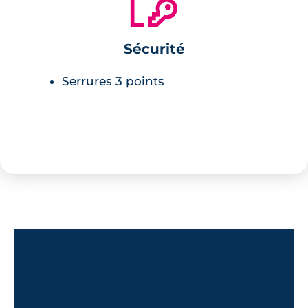
🔐
serrures 3 points sont équipées à chaque
porte palière.
Sécurité
Serrures 3 points