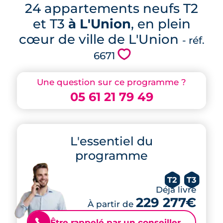
24 appartements neufs T2
et T3
à L'Union
, en plein
cœur de ville de L'Union
- réf.
💗
6671
Une question sur ce programme ?
05 61 21 79 49
L'essentiel du
programme
T2
T3
Déjà livré
229 277€
À partir de
Être rappelé par un conseiller
📞