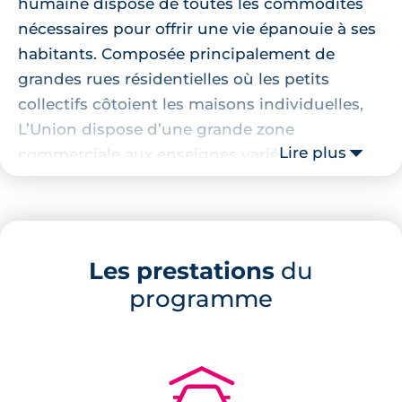
humaine dispose de toutes les commodités
nécessaires pour offrir une vie épanouie à ses
habitants. Composée principalement de
grandes rues résidentielles où les petits
collectifs côtoient les maisons individuelles,
L’Union dispose d’une grande zone
Lire plus
commerciale aux enseignes variées. Les
habitants peuvent ainsi facilement faire leurs
emplettes ou se divertir sans quitter la ville.
L’Union dispose également d’un
environnement naturel très appréciable, avec
Les prestations
du
la présence du lac de Saint-Caprais, parfait
programme
pour les activités nautiques et sportives. Les
usagers des transports en commun
apprécieront également la desserte en bus,
🚗
qui permet de rejoindre facilement les lignes