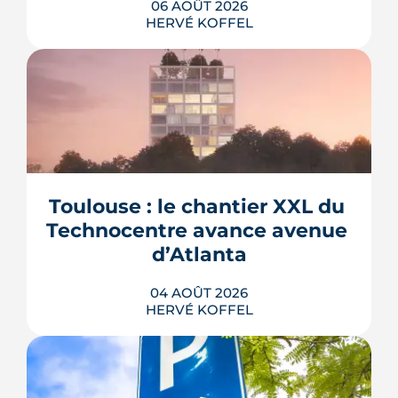
06 AOÛT 2026
HERVÉ KOFFEL
La troisième et dernière phase de
l'écoquartier Andromède doit livrer
près de 1 700 logements à partir de
2028. La présence d'un passereau
Toulouse : le chantier XXL du 
protégé, la cisticole des joncs, contraint
fortement le plan d'aménagement et
Technocentre avance avenue 
repousse un calendrier déjà tendu.
d’Atlanta
LIRE L'ARTICLE
04 AOÛT 2026
HERVÉ KOFFEL