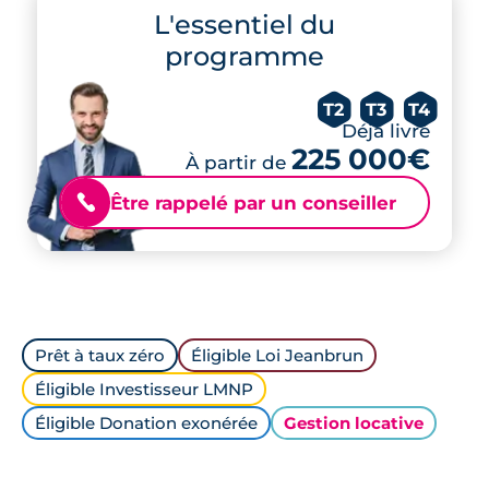
L'essentiel du
programme
T2
T3
T4
Déjà livré
225 000€
À partir de
Être rappelé par un conseiller
📞
Prêt à taux zéro
Éligible Loi Jeanbrun
Éligible Investisseur LMNP
Éligible Donation exonérée
Gestion locative