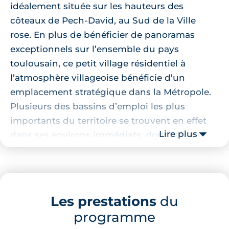
idéalement située sur les hauteurs des
côteaux de Pech-David, au Sud de la Ville
rose. En plus de bénéficier de panoramas
exceptionnels sur l’ensemble du pays
toulousain, ce petit village résidentiel à
l’atmosphère villageoise bénéficie d’un
emplacement stratégique dans la Métropole.
Plusieurs des bassins d’emploi les plus
importants du territoire se trouvent en effet
Lire plus
dans ses environs immédiats, dont Labège
Innopole, Rangueil ou encore la zone
commerciale de Portet-sur-Garonne. Avec son
cadre intimiste et son atmosphère très
résidentielle, Pechbusque offre un cadre de
Les prestations
du
vie idéal pour les personnes en quête de
programme
calme. Grâce à son tissu associatif dynamique,