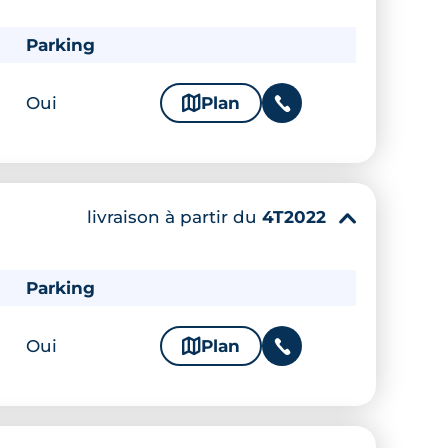
Parking
Oui
🗞
Plan
📞
livraison à partir du
4T2022
▾
Parking
Oui
🗞
Plan
📞