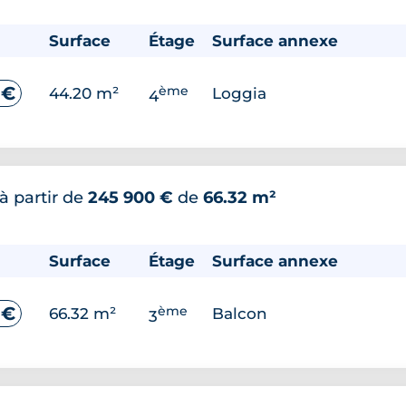
Surface
Étage
Surface annexe
ème
 €
44.20 m²
Loggia
4
à partir de
245 900 €
de
66.32 m²
Surface
Étage
Surface annexe
ème
 €
66.32 m²
Balcon
3