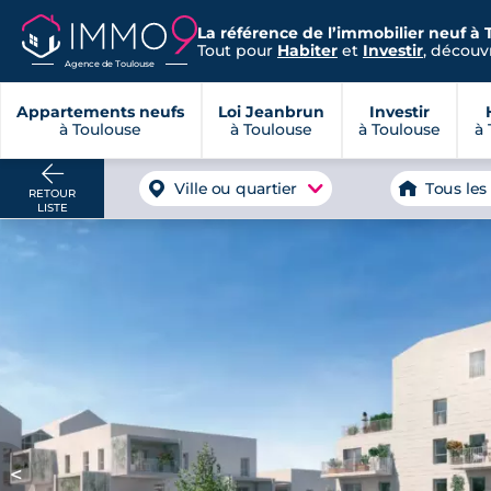
La référence de l’immobilier neuf à 
Tout pour
Habiter
et
Investir
, découvr
Agence de Toulouse
Appartements neufs
Loi Jeanbrun
Investir
à Toulouse
à Toulouse
à Toulouse
à 
Ville ou quartier
Tous les
RETOUR
LISTE
<