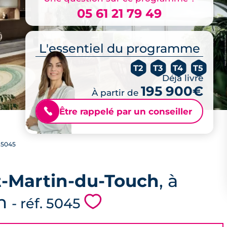
05 61 21 79 49
L'essentiel du programme
T2
T3
T4
T5
Déjà livré
195 900€
À partir de
Être rappelé par un conseiller
📞
5045
t-Martin-du-Touch
, à
ch
💗
- réf. 5045