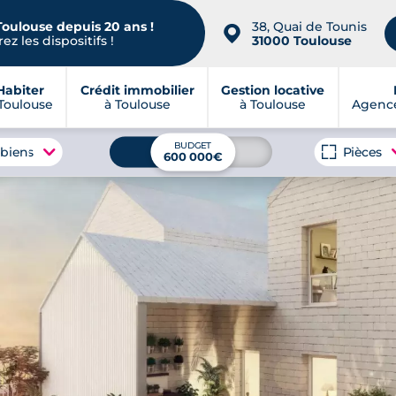
Toulouse depuis 20 ans !
38, Quai de Tounis
📍
ez les dispositifs !
31000 Toulouse
Habiter
Crédit immobilier
Gestion locative
Toulouse
à Toulouse
à Toulouse
Agence
BUDGET
 biens
Pièces
600 000€