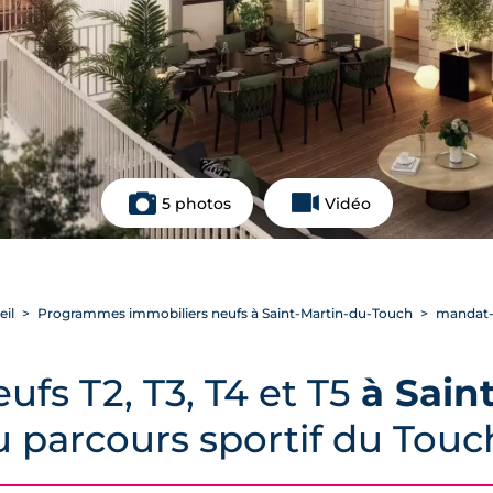
5 photos
Vidéo
eil
Programmes immobiliers neufs à Saint-Martin-du-Touch
mandat-
fs T2, T3, T4 et T5
à Sain
u parcours sportif du Tou