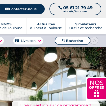
05 61 21 79 49
📞
📧
Contactez-nous
9h - 19h / lun.- sam.
IMMO9
Actualités
Simulateurs
 de Toulouse
du neuf à Toulouse
Outils et recherche
🔍
Livraison
Rechercher
NOS
OFFRES
🎁
>
Une question sur ce programme ?