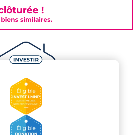
lôturée !
iens similaires.