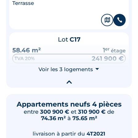
Terrasse
🗞
📞
Lot
C17
58.46 m²
1
er
étage
241 900 €
TVA 20%
Surface annexe
Voir les 3 logements
⮟
Terrasse
▾
🗞
📞
Appartements neufs 4 pièces
entre
300 900 €
et
310 900 €
de
74.36 m²
à
75.65 m²
livraison à partir du
4T2021