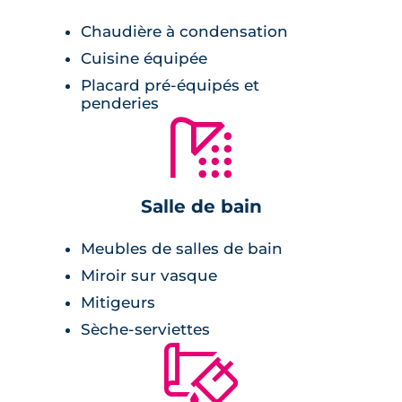
les enduits de couleurs blancs aux tons sable.
Chaudière à condensation
Cuisine équipée
L'ensemble des logements présentent de
Placard pré-équipés et
beaux volumes et ils bénéficient de
penderies
prestations de qualité et profitent également
🚿
d'une très belle luminosité grâce aux
terrasses, balcons et ouvertures sur l'extérieur.
Prestations du bien neuf
Salle de bain
Meubles de salles de bain
Pièce à vivre :
Miroir sur vasque
Mitigeurs
volets roulants électrique,
Sèche-serviettes
possibilité de bénéficier d'un logement
🔨
connecté
carrelage en grès émaillé 45x45 cm,