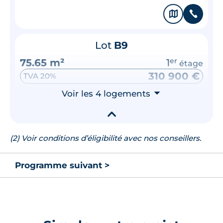
🗞
📞
Lot
B9
75.65 m²
1
er
étage
310 900 €
TVA 20%
Surface annexe
Voir les 4 logements
⮟
Terrasse
▾
🗞
📞
(2) Voir conditions d’éligibilité avec nos conseillers.
Lot
C15
Programme suivant >
75.65 m²
1
er
étage
310 900 €
TVA 20%
Surface annexe