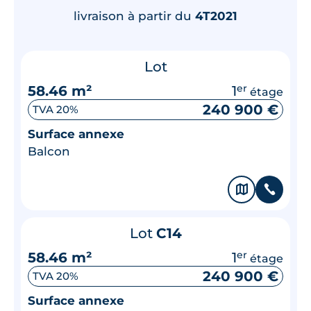
livraison à partir du
4T2021
Lot
58.46 m²
1
er
étage
240 900 €
TVA 20%
Surface annexe
Balcon
🗞
📞
Lot
C14
58.46 m²
1
er
étage
240 900 €
TVA 20%
Surface annexe