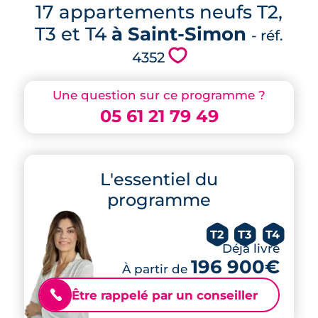
17 appartements neufs T2,
T3 et T4
à Saint-Simon
- réf.
💗
4352
Une question sur ce programme ?
05 61 21 79 49
L'essentiel du
programme
T2
T3
T4
Déjà livré
196 900€
À partir de
Être rappelé par un conseiller
📞