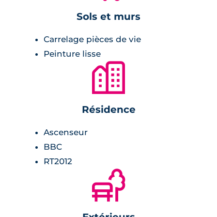
peinture lisse effet velours,
Sols et murs
balcon et terrasse en lames de bois,
Carrelage pièces de vie
cuisine meublée et équipée,
Peinture lisse
menuiserie en PVC,
🏙
chaudière individuelle au gaz à
condensation.
Résidence
Salle de bains :
Ascenseur
receveur de douche extra-plat ou
BBC
baignoire,
RT2012
radiateur sèche-serviette,
🌲
robinet mitigeur,
meuble vasque avec miroir et appliques
lumineuses.
Extérieurs