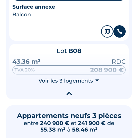
Surface annexe
Balcon
🗞
📞
Lot
B08
43.36 m²
RDC
208 900 €
TVA 20%
Surface annexe
Voir les 3 logements
⮟
Terrasse
▾
🗞
📞
Appartements neufs 3 pièces
entre
240 900 €
et
241 900 €
de
55.38 m²
à
58.46 m²