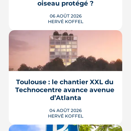
oiseau protégé ?
06 AOÛT 2026
HERVÉ KOFFEL
La troisième et dernière phase de
l'écoquartier Andromède doit livrer
près de 1 700 logements à partir de
2028. La présence d'un passereau
Toulouse : le chantier XXL du 
protégé, la cisticole des joncs, contraint
fortement le plan d'aménagement et
Technocentre avance avenue 
repousse un calendrier déjà tendu.
d’Atlanta
LIRE L'ARTICLE
04 AOÛT 2026
HERVÉ KOFFEL