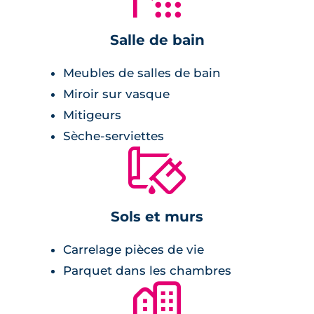
peinture lisse blanche,
double vitrage isolant,
Salle de bain
carrelage 40x40 cm,
Meubles de salles de bain
volets roulants électriques,
Miroir sur vasque
chauffage individuel au gaz à
Mitigeurs
condensation,
Sèche-serviettes
terrasse en lames de bois et jardins à
🔨
usage privatif,
garage et place de parking.
Sols et murs
Salle de bains :
Carrelage pièces de vie
meuble vasque avec miroir et appliques
Parquet dans les chambres
lumineuses,
🏙
radiateur sèche-serviette,