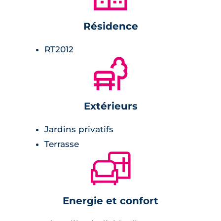
carrelage avec faïence assortie.
Résidence
Chambre :
RT2012
🌲
placards aménagés.
Extérieurs
Jardins privatifs
Terrasse
🛋
Energie et confort