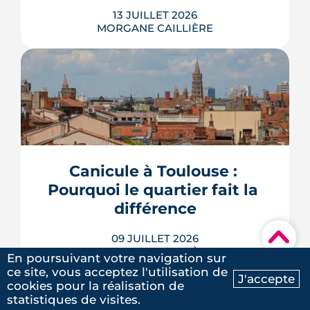
13 JUILLET 2026
MORGANE CAILLIÈRE
Avec le vote du Sénat du 8 juillet, un
logement classé F ou G pourra rester
en location sous conditions de travaux.
Que faut-il en retenir quand on
possède une passoire thermique ? État
Canicule à Toulouse : 
des lieux des règles, des échéances et
Pourquoi le quartier fait la 
des marges de manœuvre.
différence
LIRE L'ARTICLE
▾
09 JUILLET 2026
MORGANE CAILLIÈRE
En poursuivant votre navigation sur
5
/5
ce site, vous acceptez l'utilisation de
Laure G.
|
le 20 Mai 2025
J'accepte
cookies pour la réalisation de
Ma recherche
Contactez-nous
statistiques de visites.