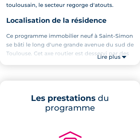
toulousain, le secteur regorge d'atouts.
Localisation de la résidence
Ce programme immobilier neuf à Saint-Simon
se bâti le long d'une grande avenue du sud de
Toulouse. Cet axe routier est desservi par des
Lire plus
lignes de bus en site propre. En face de la
résidence se trouve, d'ailleurs, un arrêt de vus
permettant de rejoindre le centre-ville
toulousain très rapidement. La station de
Les prestations
du
métro "Basso-Cambo" est facilement
programme
accessible en quelques minutes en voiture.
Aussi, la base de loisir de la Ramée est à 5
minutes en voiture.
Description de la résidence