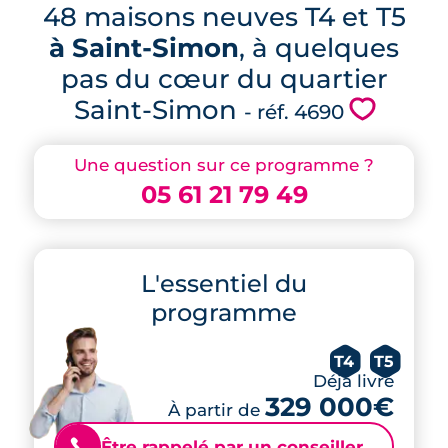
48 maisons neuves T4 et T5
à Saint-Simon
, à quelques
pas du cœur du quartier
Saint-Simon
💗
- réf. 4690
Une question sur ce programme ?
05 61 21 79 49
L'essentiel du
programme
T4
T5
Déjà livré
329 000€
À partir de
Être rappelé par un conseiller
📞