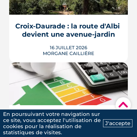
métropole, et la barre montera à E en
2028. Le nouveau mode de calcul
reclasse des centaines de milliers de
biens, pendant qu'un projet de loi voté
Croix-Daurade : la route d'Albi 
au Sénat pourrait assouplir les règles.
Calendrier, sanctions, obliga...
devient une avenue-jardin
LIRE L'ARTICLE
16 JUILLET 2026
MORGANE CAILLIÈRE
Une cinquantaine d'arbres, 2 600 m²
d'espaces végétalisés et une piste du
Réseau express vélo : la route d'Albi
doit devenir une avenue-jardin. Après
▾
un an de travaux sur les réseaux, la
phase d'aménagement a démarré. Le
En poursuivant votre navigation sur
Passoires thermiques : louer 
chantier court jusqu'en juin 2027.
ce site, vous acceptez l'utilisation de
J'accepte
reste possible, mais sous 
cookies pour la réalisation de
Ma recherche
Contactez-nous
LIRE L'ARTICLE
conditions
statistiques de visites.