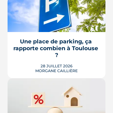
Avenue d'Atlanta, à la Roseraie, un
chantier de six hectares réorganise les
coulisses techniques de Toulouse
Métropole. Derrière les buttes de terre
visibles du périphérique se jouent un
déménagement de services, plusieurs
Une place de parking, ça 
chiffrages officiels et un bras de fer
rapporte combien à Toulouse 
environnemental.
?
LIRE L'ARTICLE
28 JUILLET 2026
MORGANE CAILLIÈRE
Une place de parking inutilisée peut se
louer entre 40 et 120 € par mois à
Toulouse. Cet article détaille les prix de
location quartier par quartier, la