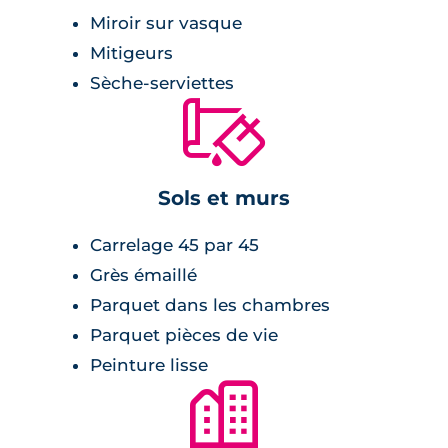
optimale. Que vous soyez à la recherche d'un
Miroir sur vasque
investissement ou d'une résidence principale,
Mitigeurs
ce programme est le choix idéal pour
Sèche-serviettes
concrétiser votre projet immobilier.
🔨
Sols et murs
Carrelage 45 par 45
Grès émaillé
Parquet dans les chambres
Parquet pièces de vie
Peinture lisse
🏙