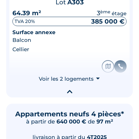
Lot
A303
64.39 m²
3
ème
étage
385 000 €
TVA 20%
Surface annexe
Balcon
Cellier
🗞
📞
Voir les 2 logements
⮟
▾
Appartements neufs 4 pièces*
à partir de
640 000 €
de
97 m²
livraison à partir du
4T2025