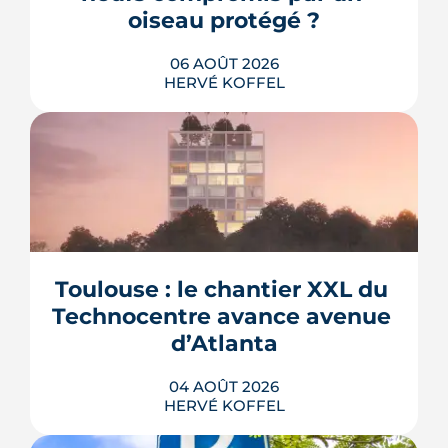
oiseau protégé ?
06 AOÛT 2026
HERVÉ KOFFEL
La troisième et dernière phase de
l'écoquartier Andromède doit livrer
près de 1 700 logements à partir de
2028. La présence d'un passereau
Toulouse : le chantier XXL du 
protégé, la cisticole des joncs, contraint
fortement le plan d'aménagement et
Technocentre avance avenue 
repousse un calendrier déjà tendu.
d’Atlanta
LIRE L'ARTICLE
04 AOÛT 2026
HERVÉ KOFFEL