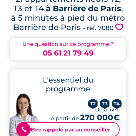
T3 et T4
à Barrière de Paris
,
à 5 minutes à pied du métro
Barrière de Paris
💗
- réf. 7080
Une question sur ce programme ?
05 61 21 79 49
L'essentiel du
programme
T2
T3
T4
Déjà livré
270 000€
À partir de
Être rappelé par un conseiller
📞