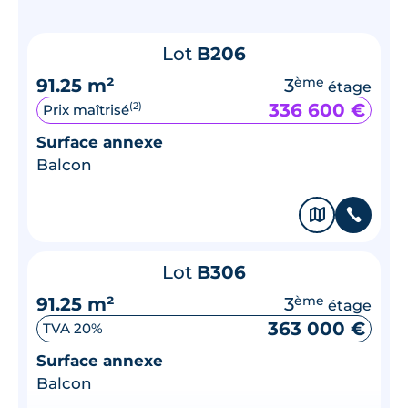
Lot
B206
91.25 m²
3
ème
étage
336 600 €
(2)
Prix maîtrisé
Surface annexe
Balcon
🗞
📞
Lot
B306
91.25 m²
3
ème
étage
363 000 €
TVA 20%
Surface annexe
Balcon