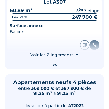
Lot
A307
60.89 m²
3
ème
étage
247 700 €
TVA 20%
Surface annexe
Balcon
🗞
📞
Voir les 2 logements
⮟
▾
Appartements neufs 4 pièces
entre
309 000 €
et
387 900 €
de
91.25 m²
à
91.25 m²
livraison à partir du
4T2022