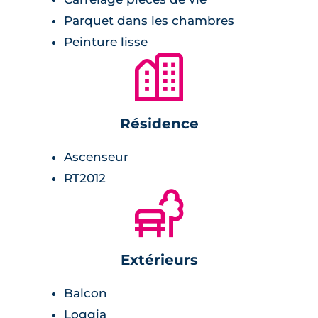
Parquet dans les chambres
Pièce de vie :
Peinture lisse
🏙
carrelage,
volets roulants électriques,
double vitrage isolant,
Résidence
balcon ou terrasse en guise d'extérieur,
peinture lisse blanche,
Ascenseur
cuisine équipée.
RT2012
🌲
Salle de bains :
Extérieurs
radiateur sèche-serviette,
meuble vasque avec miroir et appliques
Balcon
lumineuses,
Loggia