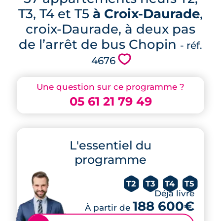
T3, T4 et T5
à Croix-Daurade
,
croix-Daurade, à deux pas
de l’arrêt de bus Chopin
- réf.
💗
4676
Une question sur ce programme ?
05 61 21 79 49
L'essentiel du
programme
T2
T3
T4
T5
Déjà livré
188 600€
À partir de