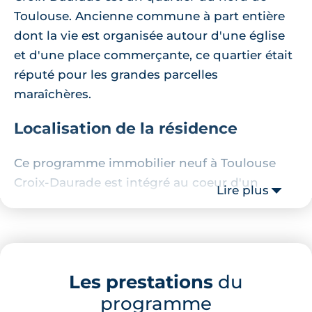
Toulouse. Ancienne commune à part entière
dont la vie est organisée autour d'une église
et d'une place commerçante, ce quartier était
réputé pour les grandes parcelles
maraîchères.
Localisation de la résidence
Ce programme immobilier neuf à Toulouse
Croix-Daurade est intégré au coeur d'un
Lire plus
domaine paysagé généreux et engazonné,
entre deux grandes rues importantes du
quartier. Aussi, à quelques mètres de la
résidence se trouve
la place très animée de la
Les prestations
du
Maourine
, ainsi que la
station de métro
programme
Borderouge
. Par ailleurs, au pied de la