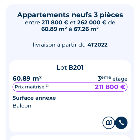
Appartements neufs 3 pièces
entre
211 800 €
et
262 000 €
de
60.89 m²
à
67.26 m²
livraison à partir du
4T2022
Lot
B201
60.89 m²
3
ème
étage
211 800 €
(2)
Prix maîtrisé
Surface annexe
Balcon
🗞
📞