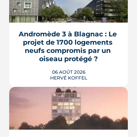
Andromède 3 à Blagnac : Le 
projet de 1700 logements 
neufs compromis par un 
oiseau protégé ?
06 AOÛT 2026
HERVÉ KOFFEL
La troisième et dernière phase de
l'écoquartier Andromède doit livrer
près de 1 700 logements à partir de
2028. La présence d'un passereau