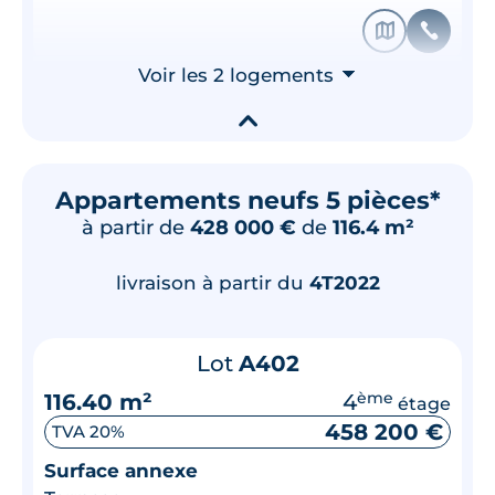
🗞
📞
Voir les 2 logements
⮟
▾
Appartements neufs 5 pièces*
à partir de
428 000 €
de
116.4 m²
livraison à partir du
4T2022
Lot
A402
116.40 m²
4
ème
étage
458 200 €
TVA 20%
Surface annexe