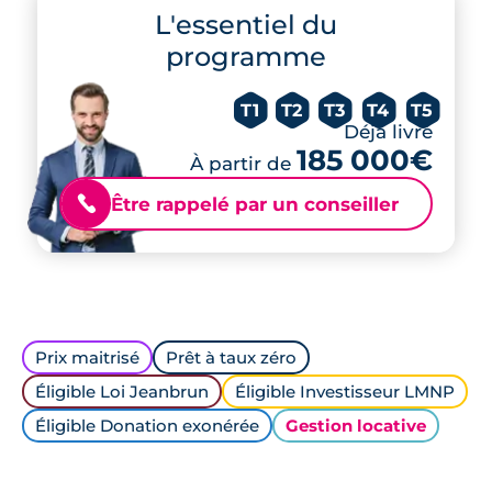
L'essentiel du
programme
T1
T2
T3
T4
T5
Déjà livré
185 000€
À partir de
Être rappelé par un conseiller
📞
Prix maitrisé
Prêt à taux zéro
Éligible Loi Jeanbrun
Éligible Investisseur LMNP
Éligible Donation exonérée
Gestion locative