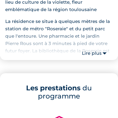
lieu de culture de la violette, fleur
emblématique de la région toulousaine
La résidence se situe à quelques mètres de la
station de métro "Roseraie" et du petit parc
que l'entoure. Une pharmacie et le jardin
Pierre Rous sont à 3 minutes à pied de votre
futur foyer. La bibliothèque de la Roseraie est
Lire plus
à 700 mètres et les commerces les plus
proches sont à seulement 10 minutes à pied.
Description de la résidence
Les prestations
du
Ce programme d'appartements neufs à
programme
Toulouse Roseraie
se compose de 78
appartements neufs de 1 à 5 pièces. Tous les
logements sont répartis au sein de plusieurs