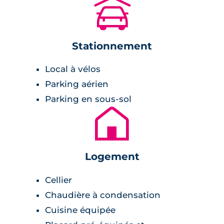
🚗
immeubles construits sur 8 niveaux. Les
façades sont couvertes à la fois de petites
briques rouges et d'un enduit blanc. Les pare-
Stationnement
soleils des appartements sont également
couverts de végétation pendante et abritent
Local à vélos
les terrasses et les balcons des logements.
Parking aérien
Les appartements sont conçus de manière à
Parking en sous-sol
🏚
laisser entrer un maximum de lumière
naturelle au sein du logement. De grandes
ouvertes prenant la forme de baies vitrées
permettent d'accéder aux extérieurs des
Logement
logements. Les fenêtres disposent d'un
Cellier
double vitrage isolant et de menuiseries en
Chaudière à condensation
aluminium. Il est, également, possible
Cuisine équipée
d'entièrement connecter l'intérieur de son