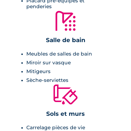
logement.
Placard pré-équipés et
penderies
Prestations du bien neuf
🚿
Pièce de vie :
Salle de bain
cuisine entièrement équipée et
Meubles de salles de bain
aménagée,
Miroir sur vasque
peinture lisse blanche,
Mitigeurs
double vitrage isolant,
Sèche-serviettes
menuiseries en aluminium,
🔨
balcon et terrasse en guise d'extérieur,
carrelage comme revêtement de sol.
Sols et murs
Salle de bains :
Carrelage pièces de vie