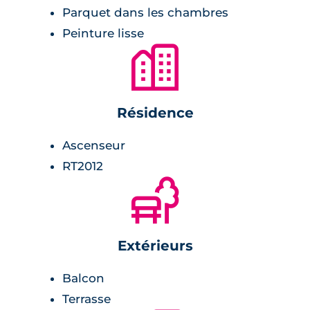
Parquet dans les chambres
radiateur sèche-serviette,
Peinture lisse
meuble vasque avec miroir et appliques
🏙
lumineuses,
carrelage avec faïence assorties.
Résidence
Chambre :
Ascenseur
placards.
RT2012
🌲
Extérieurs
Balcon
Terrasse