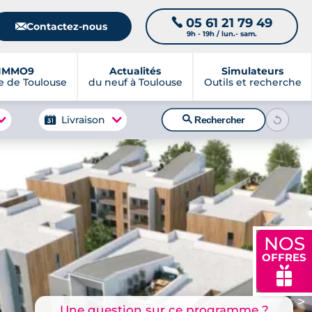
05 61 21 79 49
📞
📧
Contactez-nous
9h - 19h / lun.- sam.
IMMO9
Actualités
Simulateurs
 de Toulouse
du neuf à Toulouse
Outils et recherche
🔍
Livraison
Rechercher
NOS
OFFRES
🎁
>
Une question sur ce programme ?