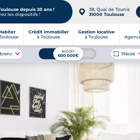
Toulouse depuis 20 ans !
38, Quai de Tounis
📍
ez les dispositifs !
31000 Toulouse
Habiter
Crédit immobilier
Gestion locative
Toulouse
à Toulouse
à Toulouse
Agence
BUDGET
 biens
Pièces
600 000€