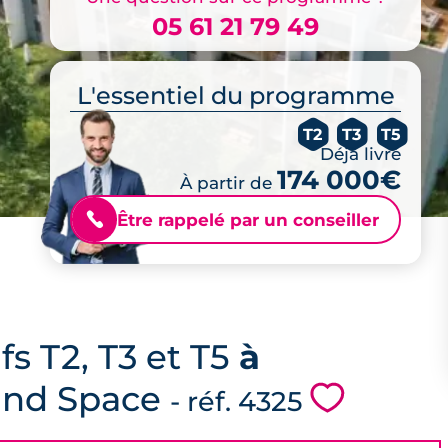
05 61 21 79 49
L'essentiel du programme
T2
T3
T5
Déjà livré
174 000€
À partir de
Être rappelé par un conseiller
📞
s T2, T3 et T5
à
 and Space
💗
- réf. 4325