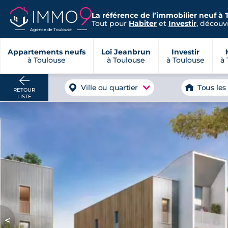
La référence de l’immobilier neuf à 
Tout pour
Habiter
et
Investir
, découvr
Agence de Toulouse
Appartements neufs
Loi Jeanbrun
Investir
à Toulouse
à Toulouse
à Toulouse
à 
Ville ou quartier
Tous les
RETOUR
LISTE
<