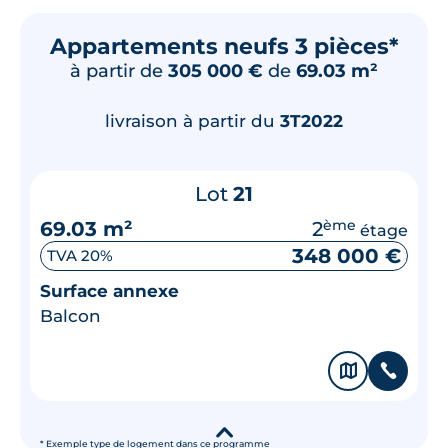
Appartements neufs 3 pièces*
à partir de
305 000 €
de
69.03 m²
livraison à partir du
3T2022
Lot
21
69.03 m²
2
ème
étage
348 000 €
TVA 20%
Surface annexe
Balcon
🗞
📞
▾
* Exemple type de logement dans ce programme