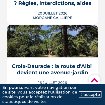
? Règles, interdictions, aides
LIRE L'ARTICLE
20 JUILLET 2026
MORGANE CAILLIÈRE
En 2026, un logement doit être classé
au moins F au DPE pour être loué en
métropole, et la barre montera à E en
2028. Le nouveau mode de calcul
reclasse des centaines de milliers de
biens, pendant qu'un projet de loi voté
Croix-Daurade : la route d'Albi 
au Sénat pourrait assouplir les règles.
Calendrier, sanctions, obliga...
devient une avenue-jardin
LIRE L'ARTICLE
▾
16 JUILLET 2026
MORGANE CAILLIÈRE
En poursuivant votre navigation sur
ce site, vous acceptez l'utilisation de
J'accepte
cookies pour la réalisation de
Ma recherche
Contactez-nous
statistiques de visites.