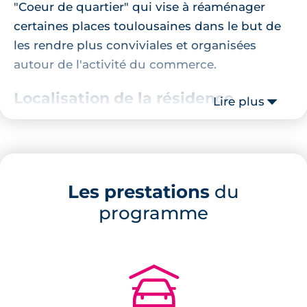
"Coeur de quartier" qui vise à réaménager
certaines places toulousaines dans le but de
les rendre plus conviviales et organisées
autour de l'activité du commerce.
Localisation de la résidence
Lire plus
La résidence prend place le long de la grande
avenue de Saint-Exupéry, dans le quartier
Pont des Demoiselles. Autour de la résidence
Les prestations
du
se trouve des commerces de proximité, des
programme
services à la personne et même un arrêt de
bus permettant de rejoindre le centre de
Toulouse et notamment la station de métro
"François Verdier".
🚗
Description de la résidence