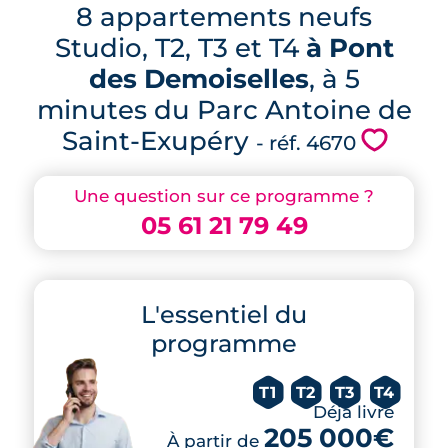
8 appartements neufs
Studio, T2, T3 et T4
à Pont
des Demoiselles
, à 5
minutes du Parc Antoine de
Saint-Exupéry
💗
- réf. 4670
Une question sur ce programme ?
05 61 21 79 49
L'essentiel du
programme
T1
T2
T3
T4
Déjà livré
205 000€
À partir de