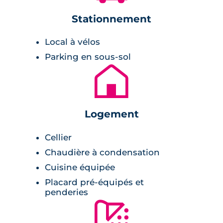
Stationnement
Ce programme immobilier neuf à Toulouse
Pont des Demoiselles de compose de
Local à vélos
seulement 8 appartements neufs. L'immeuble
Parking en sous-sol
est construit sur 3 étages et affiche des
🏚
teintes blanches.
Ces logements sont parfaitement aménagés,
les pièces telles que la cuisine ou encore la
Logement
salle de bains sont entièrement équipées et
Cellier
vous permettent de prendre en main très
Chaudière à condensation
rapidement votre nouveau foyer. De même, la
Cuisine équipée
pièce de vie est ouverte sur l'extérieure et cela
permet de capter un maximum de lumière
Placard pré-équipés et
penderies
naturelle.
🚿