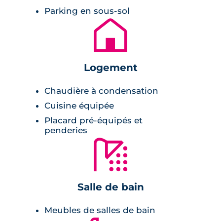
est dite "à l'américaine", ou ouverte sur le
Parking en sous-sol
séjour, ce qui accentue le volume de la pièce
🏚
principale. Également, pour certains
appartements de réelles suites parentales
sont proposées. En effet, la chambre
Logement
principale se poursuit sur une salle d'eau
privative.
Chaudière à condensation
Cuisine équipée
Prestations du bien neuf :
Placard pré-équipés et
penderies
appartements profitant de plusieurs
🚿
orientations,
peinture lisse aux murs et aux plafonds,
carrelage en grès émaillé 45x45cm dans les
Salle de bain
pièces communes,
Meubles de salles de bain
parquet stratifié dans les chambres,