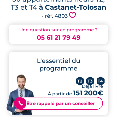
T3 et T4
à Castanet-Tolosan
💗
- réf. 4803
Une question sur ce programme ?
05 61 21 79 49
L'essentiel du
programme
T2
T3
T4
Déjà livré
151 200€
À partir de
Être rappelé par un conseiller
📞