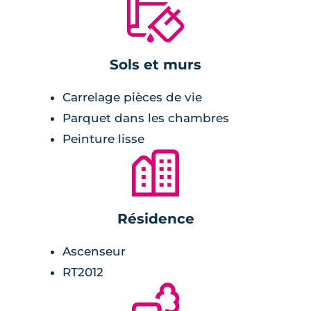
🔨
salle de bains ou salle d'eau aménagée et
équipée,
cuisine ouverte sur le séjour et aménagée et
Sols et murs
équipée,
pré-équipement fibre optique,
Carrelage pièces de vie
terrasses, loggias ou encore balcons
Parquet dans les chambres
comme extérieur,
Peinture lisse
🏙
grande baie-vitrée en guise de séparation
de l'intérieur et de l'extérieur,
menuiserie en PVC avec double-vitrage
Résidence
isolant,
volets roulants électriques dans le séjour,
Ascenseur
chauffage individuel.
RT2012
🌲
Une résidence dans un quartier