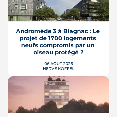
Andromède 3 à Blagnac : Le 
projet de 1700 logements 
neufs compromis par un 
oiseau protégé ?
06 AOÛT 2026
HERVÉ KOFFEL
La troisième et dernière phase de
l'écoquartier Andromède doit livrer
près de 1 700 logements à partir de
2028. La présence d'un passereau