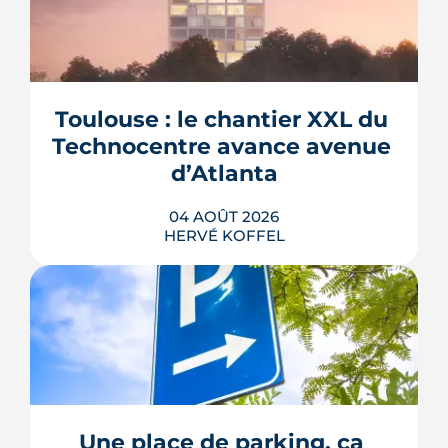
Toulouse : le chantier XXL du 
Technocentre avance avenue 
d’Atlanta
04 AOÛT 2026
HERVÉ KOFFEL
Avenue d'Atlanta, à la Roseraie, un
chantier de six hectares réorganise les
coulisses techniques de Toulouse
Métropole. Derrière les buttes de terre
visibles du périphérique se jouent un
déménagement de services, plusieurs
Une place de parking, ça 