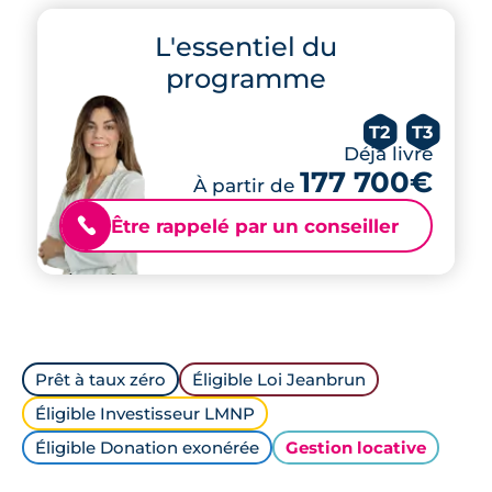
L'essentiel du
programme
T2
T3
Déjà livré
177 700€
À partir de
Être rappelé par un conseiller
📞
Prêt à taux zéro
Éligible Loi Jeanbrun
Éligible Investisseur LMNP
Éligible Donation exonérée
Gestion locative