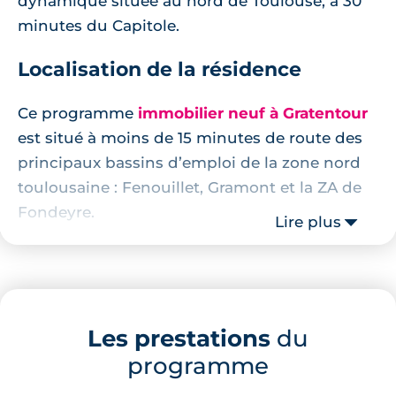
dynamique située au nord de Toulouse, à 30
minutes du Capitole.
Localisation de la résidence
Ce programme
immobilier neuf à Gratentour
est situé à moins de 15 minutes de route des
principaux bassins d’emploi de la zone nord
toulousaine : Fenouillet, Gramont et la ZA de
Fondeyre.
Lire plus
À moins de 5 minutes de marche de la
résidence, le bus 69, le médecin, la pharmacie,
un restaurant, un dentiste et un opticien. À
moins de 15 minutes, la médiathèque, la
Les prestations
du
mairie, la Poste, les commerces de bouche et
programme
les écoles de la maternelle à l’école