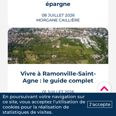
épargne
LIRE L'ARTICLE
08 JUILLET 2026
MORGANE CAILLIÈRE
5
/5
Laure G.
|
le 20 Mai 2025
Le 11 juin 2026, la BCE a relevé ses trois
taux directeurs de 25 points de base,
une première depuis septembre 2023,
pour contrer une inflation ravivée par le
choc énergétique. L'effet sur les crédits
immobiliers reste limité à court terme,
Vivre à Ramonville-Saint-
les banques ayant anticipé la décision,
Agne : le guide complet
mais une ...
▾
LIRE L'ARTICLE
01 JUILLET 2026
En poursuivant votre navigation sur
MORGANE CAILLIÈRE
ce site, vous acceptez l'utilisation de
J'accepte
cookies pour la réalisation de
Ma recherche
Contactez-nous
statistiques de visites.