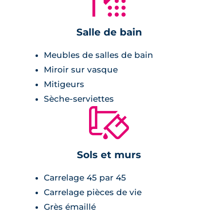
🚿
Le parti pris architectural respecte la tradition
du bâti local avec des parements de
Salle de bain
briquettes, toits de tuiles et enduits blancs.
Chaque logement dispose d’un espace
Meubles de salles de bain
extérieur.
Miroir sur vasque
Mitigeurs
Sèche-serviettes
🔨
Sols et murs
Carrelage 45 par 45
Carrelage pièces de vie
Grès émaillé