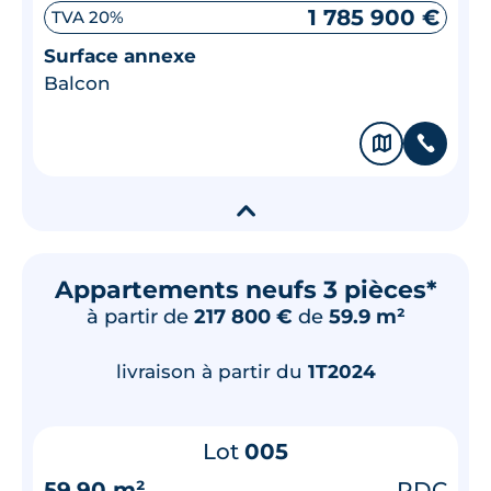
1 785 900 €
TVA 20%
Surface annexe
Balcon
🗞
📞
▾
Appartements neufs 3 pièces*
à partir de
217 800 €
de
59.9 m²
livraison à partir du
1T2024
Lot
005
59.90 m²
RDC