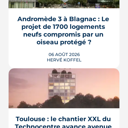
Andromède 3 à Blagnac : Le 
projet de 1700 logements 
neufs compromis par un 
oiseau protégé ?
06 AOÛT 2026
HERVÉ KOFFEL
La troisième et dernière phase de
l'écoquartier Andromède doit livrer
près de 1 700 logements à partir de
2028. La présence d'un passereau
Toulouse : le chantier XXL du 
protégé, la cisticole des joncs, contraint
fortement le plan d'aménagement et
Technocentre avance avenue 