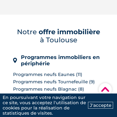
Le 11 juin 2026, la BCE a relevé ses trois
taux directeurs de 25 points de base,
une première depuis septembre 2023,
pour contrer une inflation ravivée par le
choc énergétique. L'effet sur les crédits
Notre
offre immobilière
immobiliers reste limité à court terme,
à Toulouse
les banques ayant anticipé la décision,
mais une ...
LIRE L'ARTICLE
Programmes immobiliers en
périphérie
Programmes neufs Eaunes (11)
Programmes neufs Tournefeuille (9)
▾
Programmes neufs Blagnac (8)
Programmes neufs Castelginest (6)
En poursuivant votre navigation sur
ce site, vous acceptez l'utilisation de
Programmes neufs L'Union (6)
J'accepte
cookies pour la réalisation de
Ma recherche
Contactez-nous
Voir
Programmes neufs Quint-Fonsegrives
statistiques de visites.
(6)