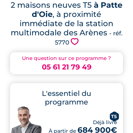
2 maisons neuves T5
à Patte
d'Oie
, à proximité
immédiate de la station
multimodale des Arènes
- réf.
💗
5770
Une question sur ce programme ?
05 61 21 79 49
L'essentiel du
programme
T5
Déjà livré
684 900€
À partir de