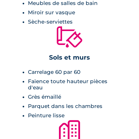
Meubles de salles de bain
50m²) pour un confort optimisé.
Miroir sur vasque
Sèche-serviettes
Le chauffage au sol peut aussi refroidir la
🔨
pièce en été. L'étage revêtu de parquet
propose 2 salles de bains et un dressing. Il est
également équipé d’un système de
climatisation. Tous les équipements de la villa
Sols et murs
sont connectés.
Carrelage 60 par 60
Faïence toute hauteur pièces
d'eau
Grès émaillé
Parquet dans les chambres
Peinture lisse
🏙