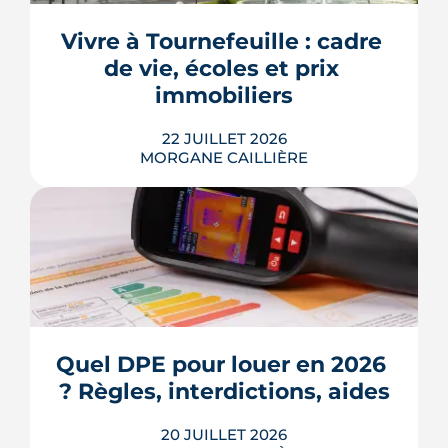
dus pendant la construction, à chaque
appel de fonds. Avec des taux autour
Vivre à Tournefeuille : cadre 
de 3,2 % en 2026, la note grimpe vite.
de vie, écoles et prix 
Voici les leviers concrets pour r...
immobiliers
LIRE L'ARTICLE
22 JUILLET 2026
MORGANE CAILLIÈRE
Écoles, base de loisirs, transports,
projets urbains et prix au m2 : le guide
complet pour s'installer à Tournefeuille,
3e ville de Haute-Garonne.
Quel DPE pour louer en 2026 
? Règles, interdictions, aides
LIRE L'ARTICLE
20 JUILLET 2026