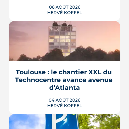
06 AOÛT 2026
HERVÉ KOFFEL
La troisième et dernière phase de
l'écoquartier Andromède doit livrer
près de 1 700 logements à partir de
2028. La présence d'un passereau
Toulouse : le chantier XXL du 
protégé, la cisticole des joncs, contraint
fortement le plan d'aménagement et
Technocentre avance avenue 
repousse un calendrier déjà tendu.
d’Atlanta
LIRE L'ARTICLE
04 AOÛT 2026
HERVÉ KOFFEL