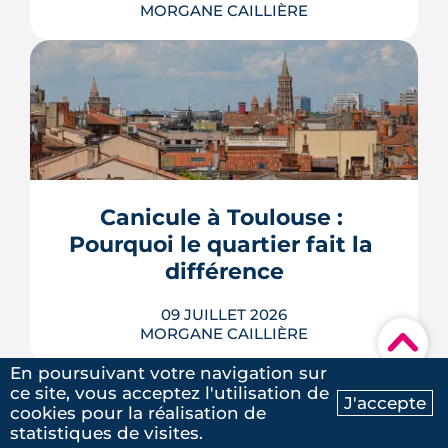
MORGANE CAILLIÈRE
Avec le vote du Sénat du 8 juillet, un
logement classé F ou G pourra rester
en location sous conditions de travaux.
Que faut-il en retenir quand on
possède une passoire thermique ? État
Canicule à Toulouse : 
des lieux des règles, des échéances et
Pourquoi le quartier fait la 
des marges de manœuvre.
différence
LIRE L'ARTICLE
09 JUILLET 2026
MORGANE CAILLIÈRE
▾
5
/5
Laure G.
|
le 20 Mai 2025
En poursuivant votre navigation sur
ce site, vous acceptez l'utilisation de
J'accepte
cookies pour la réalisation de
Ma recherche
Contactez-nous
À l'échelle de Toulouse, la température
statistiques de visites.