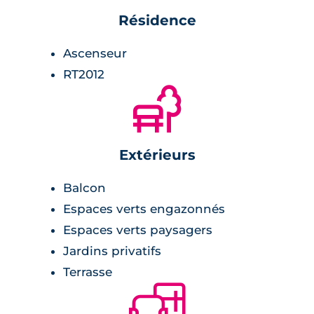
Résidence
NF habitat,
architecture moderne et contemporaine,
Ascenseur
copropriété de 48 appartements neufs,
RT2012
résidence sécurisée et close,
🌲
ascenseur,
espaces verts partagés,
parkings en sous-sol,
Extérieurs
portail à ouverture télécommandée.
Balcon
Espaces verts engazonnés
Espaces verts paysagers
Jardins privatifs
Terrasse
🛋