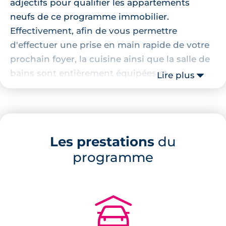
adjectifs pour qualifier les appartements
neufs de ce programme immobilier.
Effectivement, afin de vous permettre
d'effectuer une prise en main rapide de votre
prochain foyer, la cuisine ainsi que la salle de
bains sont entièrement équipées et
Lire plus
aménagées. Celles-ci sont, d'ailleurs, pourvues
d'équipements en robinetterie de choix.
Prestations du bien neuf :
Les prestations
du
carrelage 45x45 cm dans les pièces
programme
communes,
parquet stratifié dans les chambres,
cuisine équipée,
🚗
salle de bains aménagée,