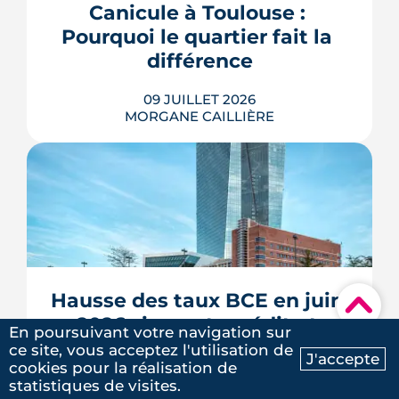
Canicule à Toulouse : 
des lieux des règles, des échéances et
Pourquoi le quartier fait la 
des marges de manœuvre.
différence
LIRE L'ARTICLE
09 JUILLET 2026
MORGANE CAILLIÈRE
5
/5
Laure G.
|
le 20 Mai 2025
À l'échelle de Toulouse, la température
nocturne peut varier de plusieurs
degrés d'un secteur à l'autre lors des
fortes chaleurs : Météo-France
cartographie un îlot de chaleur
pouvant atteindre 4 °C après une
Hausse des taux BCE en juin 
▾
journée d'été fortement ensoleillée.
2026 : impacts crédit et 
Densité minérale, hauteur du bâti, v�...
En poursuivant votre navigation sur
épargne
ce site, vous acceptez l'utilisation de
LIRE L'ARTICLE
J'accepte
cookies pour la réalisation de
Ma recherche
Contactez-nous
statistiques de visites.
08 JUILLET 2026