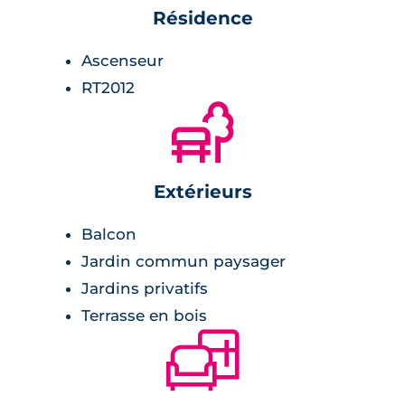
interphone,
Résidence
parking aérien et en sous-sol.
Ascenseur
RT2012
🌲
Extérieurs
Balcon
Jardin commun paysager
Jardins privatifs
Terrasse en bois
🛋