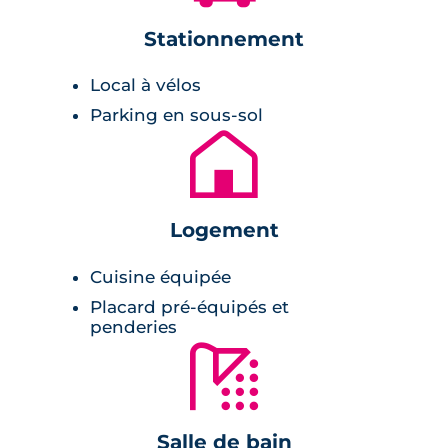
placards intégrés,
Stationnement
chaudière individuelle au gaz,
terrasses en lames de bois et balcon,
Local à vélos
interphone-visiophone,
Parking en sous-sol
🏚
Une résidence moderne et
écologique
Logement
Ce programme immobilier neuf à Toulouse
Saint-Simon
se compose de 5 édifices et
Cuisine équipée
regroupe 43 appartements neufs et 8 villas
Placard pré-équipés et
neuves. L'architecture du complexe
penderies
immobilier est pour le moins moderne.
🚿
Effectivement, les façades sont couvertes de
petites briques et les toitures sont faites en
zinc. Tout autour de chaque édifice, des
Salle de bain