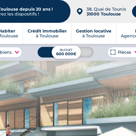
Toulouse depuis 20 ans !
38, Quai de Tounis
📍
ez les dispositifs !
31000 Toulouse
Habiter
Crédit immobilier
Gestion locative
Toulouse
à Toulouse
à Toulouse
Agence
BUDGET
 biens
Pièces
600 000€