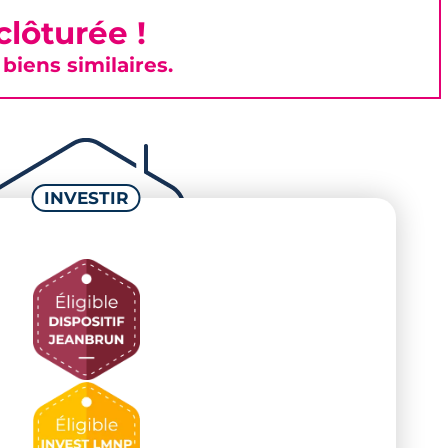
lôturée !
iens similaires.