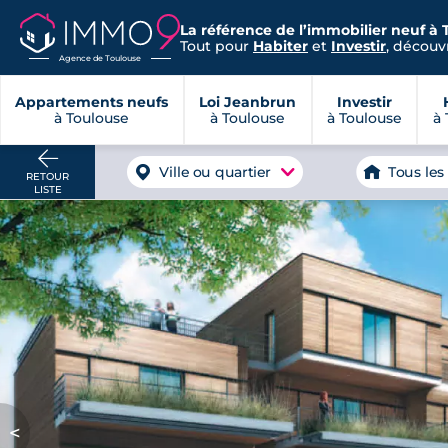
La référence de l’immobilier neuf à 
Tout pour
Habiter
et
Investir
, découvr
Agence de Toulouse
Appartements neufs
Loi Jeanbrun
Investir
à Toulouse
à Toulouse
à Toulouse
à 
Ville ou quartier
Tous les
RETOUR
LISTE
<