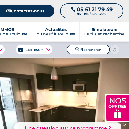
05 61 21 79 49
📞
📧
Contactez-nous
9h - 19h / lun.- sam.
IMMO9
Actualités
Simulateurs
 de Toulouse
du neuf à Toulouse
Outils et recherche
🔍
Livraison
Rechercher
NOS
OFFRES
🎁
>
Une question sur ce programme ?