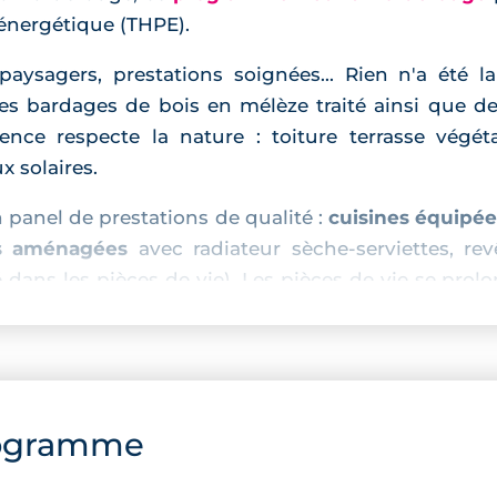
énergétique (THPE).
paysagers, prestations soignées... Rien n'a été 
es bardages de bois en mélèze traité ainsi que des
ce respecte la nature : toiture terrasse végétal
 solaires.
anel de prestations de qualité :
cuisines équipée
ns aménagées
avec radiateur sèche-serviettes, re
 dans les pièces de vie). Les pièces de vie se prol
dins privatifs
.
ée et dispose d'un accès via digicode. Pour st
ogramme
 résidentiel à 25 minutes en métro du 