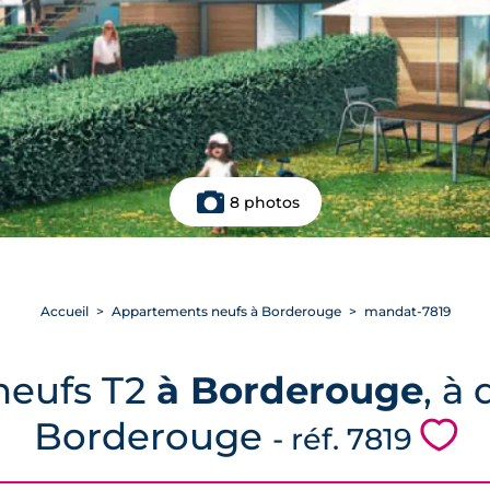
8 photos
Accueil
Appartements neufs à Borderouge
mandat-7819
neufs T2
à Borderouge
, à
Borderouge
💗
- réf. 7819