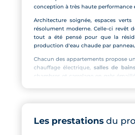
conception à très haute performance 
Architecture soignée, espaces verts 
résolument moderne. Celle-ci revêt d
tout a été pensé pour que la résiden
production d'eau chaude par panneaux
Chacun des appartements propose un p
chauffage électrique,
salles de bai
chambres et carrelage en grès émaillé
types
balcons, terrasses en bois et jar
La résidence est entièrement clôtur
disponible en plus d'un local à vélos.
Les prestations
du pr
Vivre à Borderouge : quartier