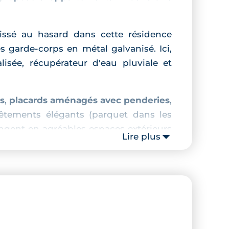
laissé au hasard dans cette résidence
 garde-corps en métal galvanisé. Ici,
isée, récupérateur d'eau pluviale et
s
,
placards aménagés avec penderies
,
vêtements élégants (parquet dans les
ongent en agréables espaces extérieurs
Lire plus
ationner, un parking en sous-sol est
Capitole