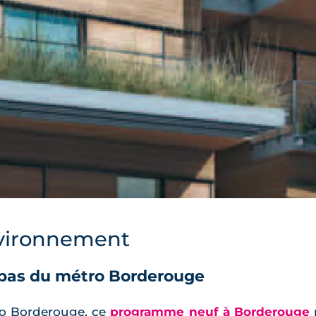
vironnement
 pas du métro Borderouge
ro Borderouge, ce
programme neuf à Borderouge