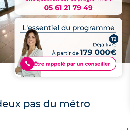
05 61 21 79 49
L'essentiel du programme
T2
Déjà livré
179 000€
À partir de
Être rappelé par un conseiller
📞
 deux pas du métro