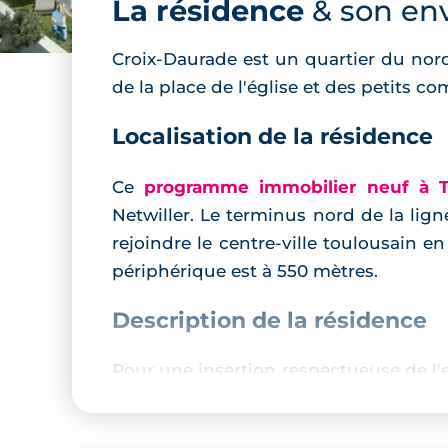
La résidence
& son en
Croix-Daurade est un quartier du nord
de la place de l'église et des petits c
Localisation de la résidence
Ce
programme immobilier neuf à T
Netwiller. Le terminus nord de la lig
rejoindre le centre-ville toulousain 
périphérique est à 550 mètres.
Description de la résidence
Pour une insertion respectueuse de l'en
lignes rend la résidence aussi contem
contrastante à la végétation qui est 