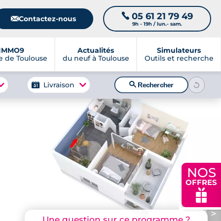
05 61 21 79 49
📞
📧
Contactez-nous
9h - 19h / lun.- sam.
IMMO9
Actualités
Simulateurs
 de Toulouse
du neuf à Toulouse
Outils et recherche
🔍
Livraison
Rechercher
NOS
OFFRES
🎁
>
Une question sur ce programme ?