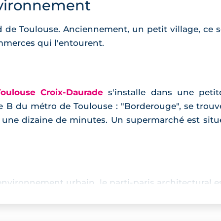
vironnement
 de Toulouse. Anciennement, un petit village, ce 
ommerces qui l'entourent.
oulouse Croix-Daurade
s'installe dans une peti
ne B du métro de Toulouse : "Borderouge", se trouve
en une dizaine de minutes. Un supermarché est situé
vironnement urbain, le parti-paris architectural est
poraine qu'intemporelle. Ses façades sont immacul
ainsi sublimée. Le blanc habille les parements de b