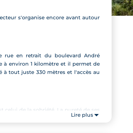
secteur s'organise encore avant autour
te rue en retrait du boulevard André
 à environ 1 kilomètre et il permet de
 à tout juste 330 mètres et l'accès au
 celui de la sobriété. La pureté de ses
Lire plus
ées et elles offrent une toile de fond
riques des deux niveaux inférieurs. Le