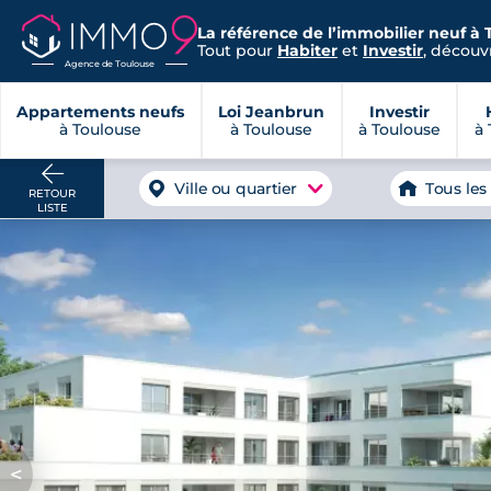
La référence de l’immobilier neuf à 
Tout pour
Habiter
et
Investir
, découvr
Agence de Toulouse
Appartements neufs
Loi Jeanbrun
Investir
à Toulouse
à Toulouse
à Toulouse
à 
Ville ou quartier
Tous les
RETOUR
LISTE
<