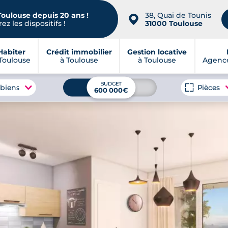
Toulouse depuis 20 ans !
38, Quai de Tounis
📍
ez les dispositifs !
31000 Toulouse
Habiter
Crédit immobilier
Gestion locative
Toulouse
à Toulouse
à Toulouse
Agence
BUDGET
 biens
Pièces
600 000€