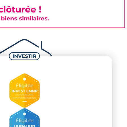
lôturée !
iens similaires.