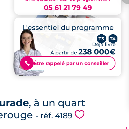
05 61 21 79 49
L'essentiel du programme
T3
T4
Déjà livré
238 000€
À partir de
Être rappelé par un conseiller
📞
aurade
, à un quart
derouge
💗
- réf. 4189