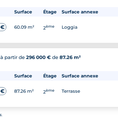
Surface
Étage
Surface annexe
ème
 €
60.09 m²
Loggia
2
*
à partir de
296 000 €
de
87.26 m²
Surface
Étage
Surface annexe
ème
 €
87.26 m²
Terrasse
2
s.