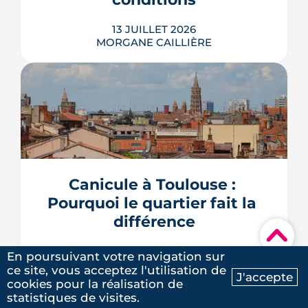
13 JUILLET 2026
MORGANE CAILLIÈRE
Avec le vote du Sénat du 8 juillet, un
logement classé F ou G pourra rester
en location sous conditions de travaux.
Que faut-il en retenir quand on
possède une passoire thermique ? État
Canicule à Toulouse : 
des lieux des règles, des échéances et
Pourquoi le quartier fait la 
des marges de manœuvre.
différence
LIRE L'ARTICLE
▾
09 JUILLET 2026
En poursuivant votre navigation sur
MORGANE CAILLIÈRE
ce site, vous acceptez l'utilisation de
5
/5
J'accepte
cookies pour la réalisation de
Laure G.
|
le 20 Mai 2025
Ma recherche
Contactez-nous
statistiques de visites.