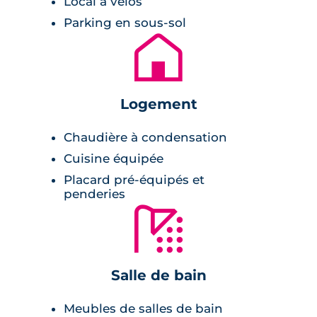
Local à vélos
balcon ou votre jardin privatif. Les logements
Parking en sous-sol
présentent tous des performances
🏚
thermiques et acoustiques exemplaires pour
votre plus grand confort. Les prestations qui
composent votre futur foyer vous permettent
Logement
de vous installer chez vous dès la livraison du
logement.
Chaudière à condensation
Cuisine équipée
Placard pré-équipés et
penderies
🚿
Salle de bain
Meubles de salles de bain