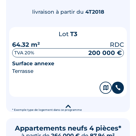
livraison à partir du
4T2018
Lot
T3
64.32 m²
RDC
200 000 €
TVA 20%
Surface annexe
Terrasse
🗞
📞
▾
* Exemple type de logement dans ce programme
Appartements neufs 4 pièces*
à partir de
264 000 €
de
87.94 m²