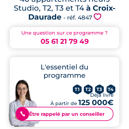
Studio, T2, T3 et T4
à Croix-
Daurade
💗
- réf. 4847
Une question sur ce programme ?
05 61 21 79 49
L'essentiel du
programme
T1
T2
T3
T4
Déjà livré
125 000€
À partir de
Être rappelé par un conseiller
📞