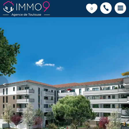
💗
0
Agence de Toulouse
<
>