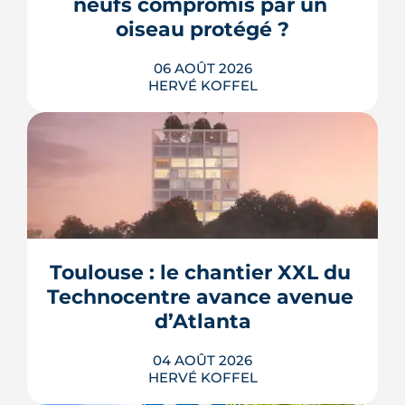
neufs compromis par un 
oiseau protégé ?
06 AOÛT 2026
HERVÉ KOFFEL
La troisième et dernière phase de
l'écoquartier Andromède doit livrer
près de 1 700 logements à partir de
2028. La présence d'un passereau
Toulouse : le chantier XXL du 
protégé, la cisticole des joncs, contraint
fortement le plan d'aménagement et
Technocentre avance avenue 
repousse un calendrier déjà tendu.
d’Atlanta
LIRE L'ARTICLE
04 AOÛT 2026
HERVÉ KOFFEL