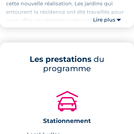
cette nouvelle réalisation. Les jardins qui
entourent la résidence ont été travaillés pour
Lire plus
vous offrir un véritable cadre naturel. Les
multiples senteurs qui émanent des jardins
vous donnent une sensation de bien-être dès
vos premiers pas dans l’enceinte de votre
futur lieu d’habitation. Les espaces verts sont
Les prestations
du
des lieux où la convivialité entre les habitants
programme
est de mise. Vous aurez le choix parmi une
sélection d’appartements neufs du 1 au 4
pièces que ce soit pour habiter ou investir. Les
🚗
séjours se présentent comme des espaces de
vie généreux où la lumière pénètre facilement.
Ils se prolongent vers l’extérieur pour vous
Stationnement
permettre de profiter des douces
températures du sud sur votre terrasse, votre