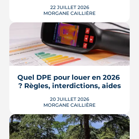
22 JUILLET 2026
MORGANE CAILLIÈRE
Écoles, base de loisirs, transports,
projets urbains et prix au m2 : le guide
complet pour s'installer à Tournefeuille,
3e ville de Haute-Garonne.
Quel DPE pour louer en 2026 
? Règles, interdictions, aides
LIRE L'ARTICLE
20 JUILLET 2026
MORGANE CAILLIÈRE
En 2026, un logement doit être classé
au moins F au DPE pour être loué en