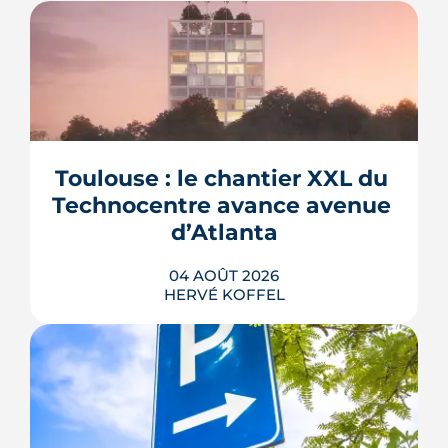
Toulouse : le chantier XXL du 
Technocentre avance avenue 
d’Atlanta
04 AOÛT 2026
HERVÉ KOFFEL
Avenue d'Atlanta, à la Roseraie, un
chantier de six hectares réorganise les
coulisses techniques de Toulouse