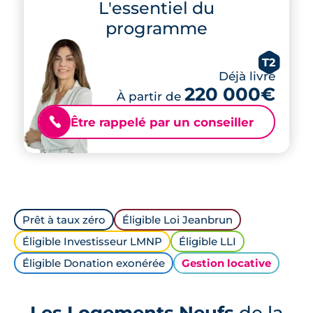
L'essentiel du
programme
T2
Déjà livré
220 000€
À partir de
Être rappelé par un conseiller
📞
Prêt à taux zéro
Éligible Loi Jeanbrun
Éligible Investisseur LMNP
Éligible LLI
Éligible Donation exonérée
Gestion locative
Les Logements Neufs
de la