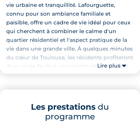
vie urbaine et tranquillité. Lafourguette,
connu pour son ambiance familiale et
paisible, offre un cadre de vie idéal pour ceux
qui cherchent à combiner le calme d'un
quartier résidentiel et l'aspect pratique de la
vie dans une grande ville. À quelques minutes
du cœur de Toulouse, les résidents profiteront
Lire plus
d'un accès facile à une multitude de services,
commerces et espaces verts.
Localisation de la résidence
Les prestations
du
À proximité immédiate, vous trouverez une
programme
variété de commerces et services facilitant le
quotidien. Les familles apprécieront la
proximité avec plusieurs établissements