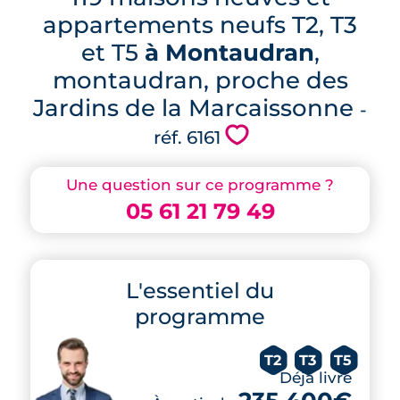
appartements neufs T2, T3
et T5
à Montaudran
,
montaudran, proche des
Jardins de la Marcaissonne
-
💗
réf. 6161
Une question sur ce programme ?
05 61 21 79 49
L'essentiel du
programme
T2
T3
T5
Déjà livré