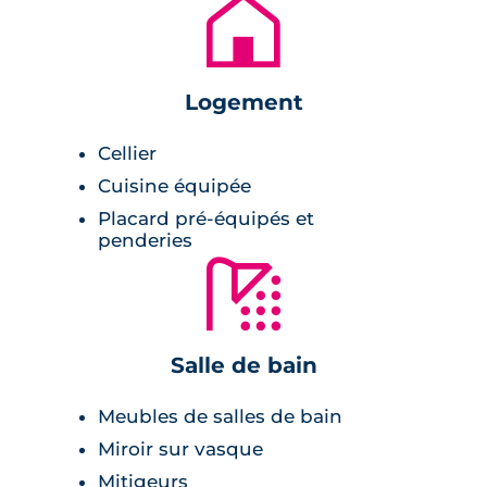
🏚
de bois au cœur d’espaces verts semés de
chemins piétonniers.
Logement
Les villas possèdent en plus de leur jardin, un
toit terrasse. Elles sont traversantes et
Cellier
orientées est-ouest.
Cuisine équipée
Appartement ou maison, chaque logement
Placard pré-équipés et
penderies
est pensé pour une luminosité maximale ainsi
🚿
qu’un confort de rangement et de vie accru.
Les logements affichent un DPE B, un
isolement assuré par une chape isophonique
Salle de bain
et profitent d’une box connectée intégrée au
tableau électrique pour un pilotage à distance
Meubles de salles de bain
du chauffage, des volets ou encore de
Miroir sur vasque
l’alarme.
Mitigeurs