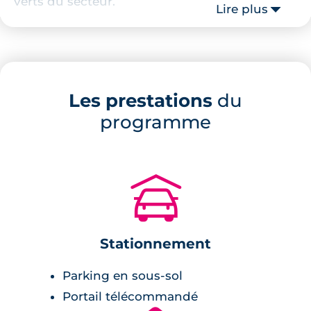
verts du secteur.
Lire plus
Les commerces de proximité ne sont pas en
reste avec supermarché et enseignes de fast-
food, accessibles à pied. Le centre commercial
de Saint-Orens et sa galerie sont lui joignables
Les prestations
du
en 5 minutes de route.
programme
L’arrêt de bus à moins de 150m du
programme permet de rejoindre les
universités, campus, ainsi que les complexes
🚗
scientifiques aux alentours.
Description de la résidence
Stationnement
Ce programme immobilier neuf à Montaudran
Parking en sous-sol
est composé de maisons neuves avec jardin
Portail télécommandé
et de petits collectifs avec loggias ou terrasses