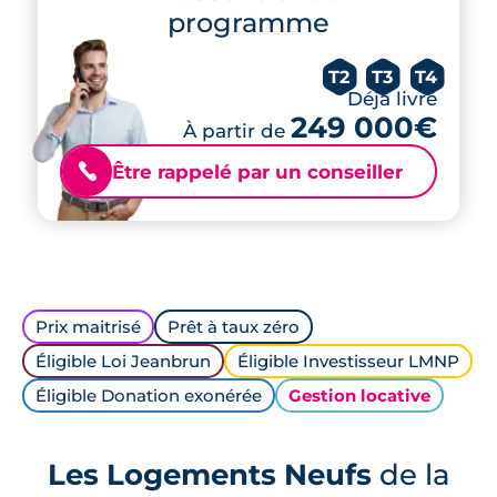
programme
T2
T3
T4
Déjà livré
249 000€
À partir de
Être rappelé par un conseiller
📞
Prix maitrisé
Prêt à taux zéro
Éligible Loi Jeanbrun
Éligible Investisseur LMNP
Éligible Donation exonérée
Gestion locative
Les Logements Neufs
de la