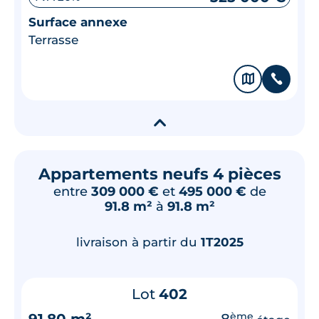
Surface annexe
Terrasse
🗞
📞
▾
Appartements neufs 4 pièces
entre
309 000 €
et
495 000 €
de
91.8 m²
à
91.8 m²
livraison à partir du
1T2025
Lot
402
91.80 m²
8
ème