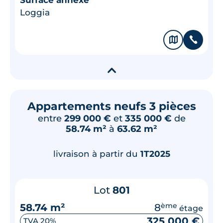
Loggia
🗞
📞
▾
Appartements neufs 3 pièces
entre
299 000 €
et
335 000 €
de
58.74 m²
à
63.62 m²
livraison à partir du
1T2025
Lot
801
58.74 m²
8
ème
étage
325 000 €
TVA 20%