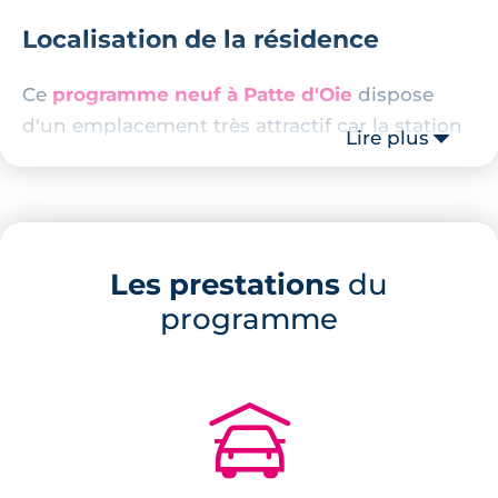
Localisation de la résidence
Ce
programme neuf à Patte d'Oie
dispose
d'un emplacement très attractif car la station
Lire plus
de métro homonyme est à 11 minutes à pied.
De plus, la gare multimodale des Arènes est à
7 minutes à pied. Au sein de celle-ci, vous
pouvez y emprunter le TER, le bus, le métro et
Les prestations
du
même le tramway.
programme
Concernant l’éducation, l’offre scolaire
proposée dans le quartier est très riche : une
crèche à 250 m, une maternelle à 650 m, une
🚗
école à 950 m, un lycée à 700 m et un collège
à 1,4 km. Tout ce qui est nécessaire pour le
quotidien est disponible à moins d'1 km :