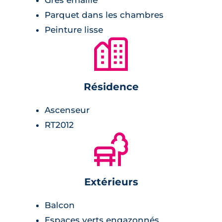
Grès émaillé
Parquet dans les chambres
Peinture lisse
🏙
Résidence
Ascenseur
RT2012
🌲
Extérieurs
Balcon
Espaces verts engazonnés