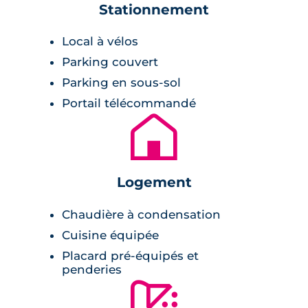
Stationnement
supermarché, pharmacie, superette, etc.
Local à vélos
Au niveau des loisirs, le Zenith de Toulouse est
Parking couvert
à 1 km, l’hippodrome à 600 m ou encore la
Prairie des Filtres à 2 km.
Parking en sous-sol
Portail télécommandé
Description de la résidence
🏚
27 appartements neufs composent cette
résidence de standing. Les typologies
Logement
proposées vont du 2 au 4 pièces. Les
appartements présentent des volumes
Chaudière à condensation
généreux et sont optimisés, notamment du
Cuisine équipée
fait de la présence de nombreux espaces de
Placard pré-équipés et
rangement.
penderies
🚿
L’architecture contemporaine s’intègre