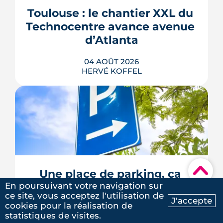
Toulouse : le chantier XXL du 
Technocentre avance avenue 
d’Atlanta
04 AOÛT 2026
HERVÉ KOFFEL
Avenue d'Atlanta, à la Roseraie, un
chantier de six hectares réorganise les
coulisses techniques de Toulouse
Métropole. Derrière les buttes de terre
visibles du périphérique se jouent un
▾
déménagement de services, plusieurs
Une place de parking, ça 
chiffrages officiels et un bras de fer
rapporte combien à Toulouse 
En poursuivant votre navigation sur
environnemental.
ce site, vous acceptez l'utilisation de
?
J'accepte
cookies pour la réalisation de
LIRE L'ARTICLE
Ma recherche
Contactez-nous
statistiques de visites.
28 JUILLET 2026