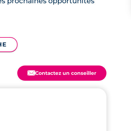
es prochaines opportunités
HE
📧
Contactez un conseiller