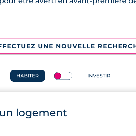
pour être averti en avant-première d
FFECTUEZ UNE NOUVELLE RECHERC
HABITER
INVESTIR
 un logement
n