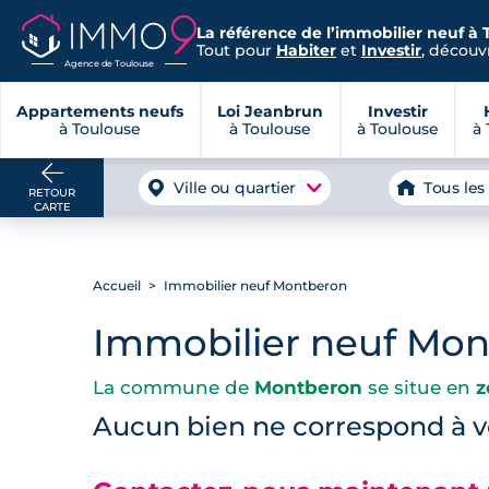
La référence de l’immobilier neuf à 
Tout pour
Habiter
et
Investir
, découvr
Agence de Toulouse
Appartements neufs
Loi Jeanbrun
Investir
à Toulouse
à Toulouse
à Toulouse
à 
Ville ou quartier
Tous les
RETOUR
CARTE
Accueil
Immobilier neuf Montberon
Immobilier neuf Mo
La commune de
Montberon
se situe en
z
Aucun bien ne correspond à vo