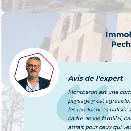
Immob
Pech
Je 
1 prog
Avis
de l'expert
Montberon est une commu
paysage y est agréable, 
Immob
les randonnées balisées
Gra
cadre de vie familial, c
Je 
attrait pour ceux qui ve