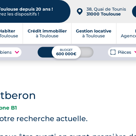
Toulouse depuis 20 ans !
38, Quai de Tounis
📍
ez les dispositifs !
31000 Toulouse
Habiter
Crédit immobilier
Gestion locative
Toulouse
à Toulouse
à Toulouse
Agence
BUDGET
 biens
Pièces
600 000€
ntberon
one B1
tre recherche actuelle.