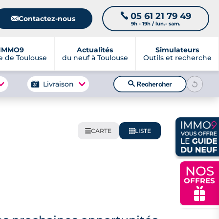
05 61 21 79 49
📞
📧
Contactez-nous
9h - 19h / lun.- sam.
IMMO9
Actualités
Simulateurs
 de Toulouse
du neuf à Toulouse
Outils et recherche
🔍
Livraison
Rechercher
CARTE
LISTE
🌍
📋
NOS
OFFRES
🎁