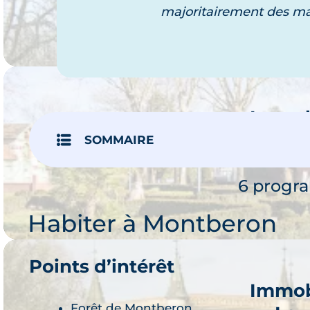
2 progr
majoritairement des ma
Immob
Cast
SOMMAIRE
Je 
6 progr
Habiter à Montberon
Points d’intérêt
Immob
Forêt de Montberon