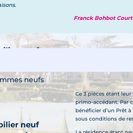
ammes neufs
isons.
Franck Bohbot Courti
ilier neuf
elginest
découvre
ammes neufs
Ce 3 pièces étant leur
primo-accédant. Par c
bénéficier d’un Prêt à
sous conditions de re
ilier neuf
La résidence étant neu