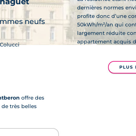
naguet
découvre
dernières normes envi
profite donc d’une c
ammes neufs
50kWh/m²/an qui conf
largement réduite com
appartement acquis d
 Colucci
PLUS 
découvre
ntberon
offre des
 de très belles