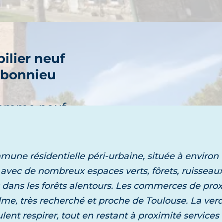
ilier neuf
bonnieu
découvre
ramme neuf
ne résidentielle péri-urbaine, située à environ 
avec de nombreux espaces verts, fôrets, ruisseaux, 
ilier neuf
 dans les forêts alentours. Les commerces de prox
tentour
alme, très recherché et proche de Toulouse. La ver
découvre
ulent respirer, tout en restant à proximité service