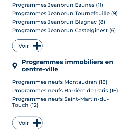
Programmes Jeanbrun Eaunes (11)
Programmes Jeanbrun Tournefeuille (9)
Programmes Jeanbrun Blagnac (8)
Programmes Jeanbrun Castelginest (6)
Programmes Jeanbrun L'Union (6)
Voir
Programmes Jeanbrun Quint-
Fonsegrives (6)
Programmes immobiliers en
Programmes Jeanbrun Bruguières (5)
centre-ville
Programmes Jeanbrun Saint-Orens-de-
Gameville (5)
Programmes neufs Montaudran (18)
Programmes Jeanbrun Auzeville-Tolosane
Programmes neufs Barrière de Paris (16)
(4)
Programmes neufs Saint-Martin-du-
Programmes Jeanbrun Muret (4)
Touch (12)
Programmes Jeanbrun Ramonville-Saint-
Programmes neufs Borderouge (10)
Agne (4)
Programmes neufs Saint Cyprien (10)
Programmes Jeanbrun Balma (3)
Voir
Programmes neufs Lardenne (8)
Programmes neufs Baziège (3)