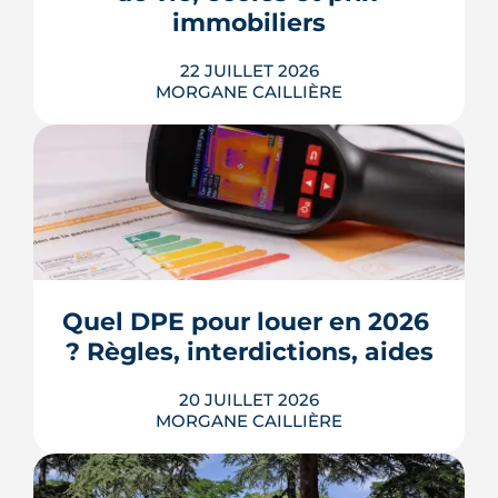
Voici les leviers concrets pour r...
immobiliers
LIRE L'ARTICLE
22 JUILLET 2026
MORGANE CAILLIÈRE
Écoles, base de loisirs, transports,
projets urbains et prix au m2 : le guide
complet pour s'installer à Tournefeuille,
3e ville de Haute-Garonne.
Quel DPE pour louer en 2026 
? Règles, interdictions, aides
LIRE L'ARTICLE
20 JUILLET 2026
MORGANE CAILLIÈRE