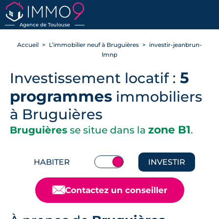
RETOUR
Agence de Toulouse
Accueil
L’immobilier neuf à Bruguières
investir-jeanbrun-
lmnp
5
Investissement locatif :
programmes
immobiliers
à Bruguières
zone B1
Bruguières
se situe dans la
.
HABITER
INVESTIR
📧
Contactez un conseiller