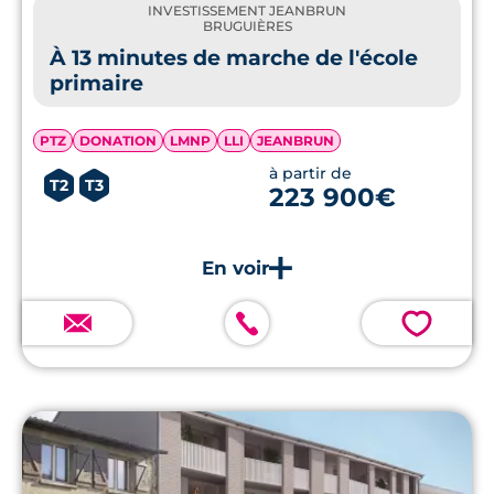
INVESTISSEMENT JEANBRUN
BRUGUIÈRES
À 13 minutes de marche de l'école
primaire
PTZ
DONATION
LMNP
LLI
JEANBRUN
à partir de
T2
T3
223 900€
💗