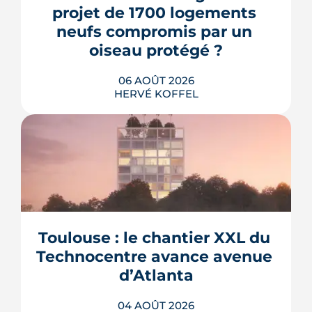
projet de 1700 logements 
neufs compromis par un 
oiseau protégé ?
06 AOÛT 2026
HERVÉ KOFFEL
La troisième et dernière phase de
l'écoquartier Andromède doit livrer
près de 1 700 logements à partir de
2028. La présence d'un passereau
Toulouse : le chantier XXL du 
protégé, la cisticole des joncs, contraint
fortement le plan d'aménagement et
Technocentre avance avenue 
repousse un calendrier déjà tendu.
d’Atlanta
LIRE L'ARTICLE
04 AOÛT 2026