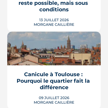
reste possible, mais sous 
LIRE L'ARTICLE
conditions
13 JUILLET 2026
MORGANE CAILLIÈRE
Avec le vote du Sénat du 8 juillet, un
logement classé F ou G pourra rester
en location sous conditions de travaux.
Que faut-il en retenir quand on
possède une passoire thermique ? État
Canicule à Toulouse : 
des lieux des règles, des échéances et
Pourquoi le quartier fait la 
des marges de manœuvre.
différence
LIRE L'ARTICLE
09 JUILLET 2026
MORGANE CAILLIÈRE