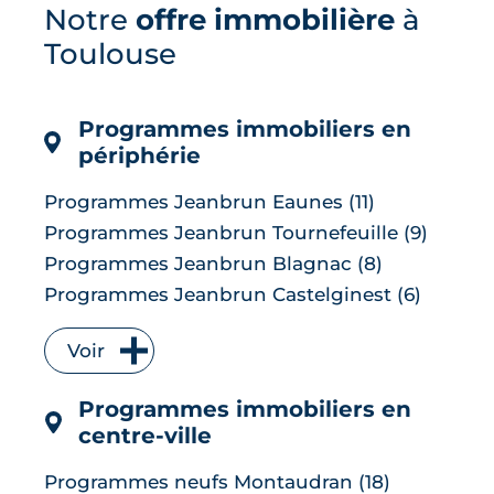
Notre
offre immobilière
à
pour contrer une inflation ravivée par le
choc énergétique. L'effet sur les crédits
Toulouse
immobiliers reste limité à court terme,
les banques ayant anticipé la décision,
mais une ...
Programmes immobiliers en
LIRE L'ARTICLE
périphérie
Programmes Jeanbrun Eaunes (11)
Programmes Jeanbrun Tournefeuille (9)
Programmes Jeanbrun Blagnac (8)
Programmes Jeanbrun Castelginest (6)
Programmes Jeanbrun L'Union (6)
Voir
Programmes Jeanbrun Quint-
Fonsegrives (6)
Programmes immobiliers en
Programmes Jeanbrun Bruguières (5)
centre-ville
Programmes Jeanbrun Saint-Orens-de-
Gameville (5)
Programmes neufs Montaudran (18)
Programmes Jeanbrun Auzeville-Tolosane