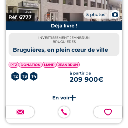
📷
5 photos
Réf.
6777
Déjà livré !
INVESTISSEMENT JEANBRUN
BRUGUIÈRES
Bruguières, en plein cœur de ville
PTZ
DONATION
LMNP
JEANBRUN
à partir de
T2
T3
T4
209 900€
💗