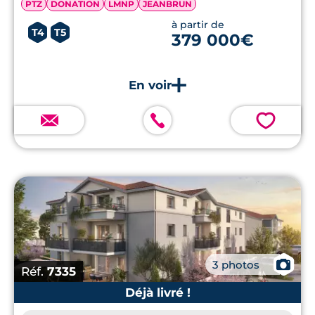
PTZ
DONATION
LMNP
JEANBRUN
à partir de
T4
T5
379 000€
💗
📷
3 photos
Réf.
7335
Déjà livré !