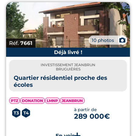
📷
10 photos
Réf.
7661
Déjà livré !
INVESTISSEMENT JEANBRUN
BRUGUIÈRES
Quartier résidentiel proche des
écoles
PTZ
DONATION
LMNP
JEANBRUN
à partir de
T3
T4
289 000€