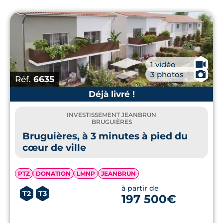
🎥
1 vidéo
📷
3 photos
Réf.
6635
Déjà livré !
INVESTISSEMENT JEANBRUN
BRUGUIÈRES
Bruguières, à 3 minutes à pied du
cœur de ville
PTZ
DONATION
LMNP
JEANBRUN
à partir de
T2
T3
197 500€