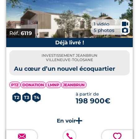
🎥
1 vidéo
📷
5 photos
Réf.
6119
Déjà livré !
INVESTISSEMENT JEANBRUN
VILLENEUVE-TOLOSANE
Au cœur d’un nouvel écoquartier
PTZ
DONATION
LMNP
JEANBRUN
à partir de
T2
T3
T4
198 900€
💗