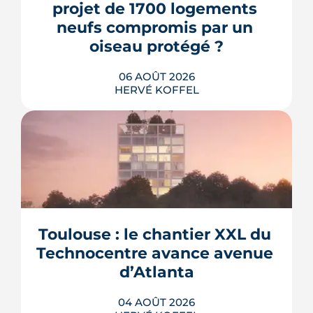
projet de 1700 logements 
neufs compromis par un 
oiseau protégé ?
06 AOÛT 2026
HERVÉ KOFFEL
La troisième et dernière phase de
l'écoquartier Andromède doit livrer
près de 1 700 logements à partir de
2028. La présence d'un passereau
Toulouse : le chantier XXL du 
protégé, la cisticole des joncs, contraint
fortement le plan d'aménagement et
Technocentre avance avenue 
repousse un calendrier déjà tendu.
d’Atlanta
LIRE L'ARTICLE
04 AOÛT 2026