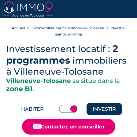
RETOUR
Agence de Toulouse
Accueil
L’immobilier neuf à Villeneuve-Tolosane
investir-
jeanbrun-lmnp
2
Investissement locatif :
programmes
immobiliers
à Villeneuve-Tolosane
Villeneuve-Tolosane
se situe dans la
zone B1
.
HABITER
INVESTIR
📧
Contactez un conseiller