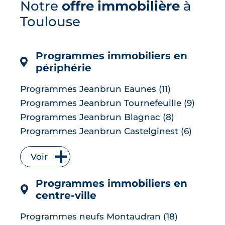
Notre
offre immobilière
à
pour contrer une inflation ravivée par le
choc énergétique. L'effet sur les crédits
Toulouse
immobiliers reste limité à court terme,
les banques ayant anticipé la décision,
mais une ...
Programmes immobiliers en
LIRE L'ARTICLE
périphérie
Programmes Jeanbrun Eaunes (11)
Programmes Jeanbrun Tournefeuille (9)
Programmes Jeanbrun Blagnac (8)
Programmes Jeanbrun Castelginest (6)
Programmes Jeanbrun L'Union (6)
Voir
Programmes Jeanbrun Quint-
Fonsegrives (6)
Programmes immobiliers en
Programmes Jeanbrun Bruguières (5)
centre-ville
Programmes Jeanbrun Saint-Orens-de-
Gameville (5)
Programmes neufs Montaudran (18)
Programmes Jeanbrun Auzeville-Tolosane