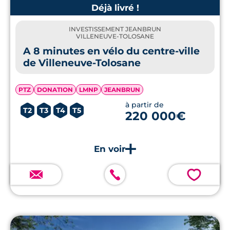
Déjà livré !
INVESTISSEMENT JEANBRUN
VILLENEUVE-TOLOSANE
A 8 minutes en vélo du centre-ville
de Villeneuve-Tolosane
PTZ
DONATION
LMNP
JEANBRUN
à partir de
T2
T3
T4
T5
220 000€
💗