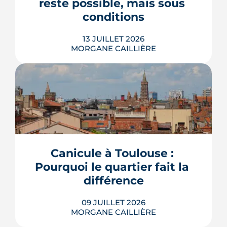
reste possible, mais sous 
LIRE L'ARTICLE
conditions
13 JUILLET 2026
MORGANE CAILLIÈRE
Avec le vote du Sénat du 8 juillet, un
logement classé F ou G pourra rester
en location sous conditions de travaux.
Que faut-il en retenir quand on
possède une passoire thermique ? État
Canicule à Toulouse : 
des lieux des règles, des échéances et
Pourquoi le quartier fait la 
des marges de manœuvre.
différence
LIRE L'ARTICLE
09 JUILLET 2026
MORGANE CAILLIÈRE