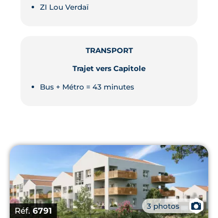
ZI Lou Verdaï
TRANSPORT
Trajet vers Capitole
Bus + Métro = 43 minutes
📷
3 photos
Réf.
6791