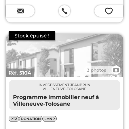
💗
📷
3 photos
Réf.
5104
INVESTISSEMENT JEANBRUN
VILLENEUVE-TOLOSANE
Programme immobilier neuf à
Villeneuve-Tolosane
PTZ
DONATION
LMNP