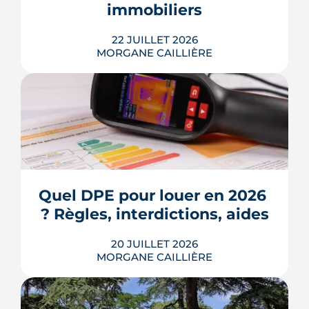
immobiliers
LIRE L'ARTICLE
22 JUILLET 2026
MORGANE CAILLIÈRE
Écoles, base de loisirs, transports,
projets urbains et prix au m2 : le guide
complet pour s'installer à Tournefeuille,
3e ville de Haute-Garonne.
Quel DPE pour louer en 2026 
? Règles, interdictions, aides
LIRE L'ARTICLE
20 JUILLET 2026
MORGANE CAILLIÈRE