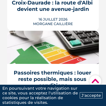
Croix-Daurade : la route d'Albi 
au Sénat pourrait assouplir les règles.
Calendrier, sanctions, obliga...
devient une avenue-jardin
LIRE L'ARTICLE
16 JUILLET 2026
MORGANE CAILLIÈRE
Une cinquantaine d'arbres, 2 600 m²
d'espaces végétalisés et une piste du
Réseau express vélo : la route d'Albi
doit devenir une avenue-jardin. Après
un an de travaux sur les réseaux, la
phase d'aménagement a démarré. Le
Passoires thermiques : louer 
chantier court jusqu'en juin 2027.
reste possible, mais sous 
▾
LIRE L'ARTICLE
conditions
En poursuivant votre navigation sur
ce site, vous acceptez l'utilisation de
J'accepte
13 JUILLET 2026
cookies pour la réalisation de
Ma recherche
Contactez-nous
MORGANE CAILLIÈRE
statistiques de visites.