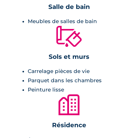
couverts d'un carrelage aux grandes
Salle de bain
dimensions et les chambres d'un revêtement
stratifié.
Meubles de salles de bain
🔨
Prestations du bien neuf
Pièce de vie :
Sols et murs
carrelage 45x45 cm ou 60x60 cm,
Carrelage pièces de vie
volets roulants électriques,
Parquet dans les chambres
double vitrage isolant,
Peinture lisse
menuiseries en aluminium,
🏙
cuisine meublée et équipée,
terrasse ou loggia en lames de bois,
Résidence
peinture lisse blanche.