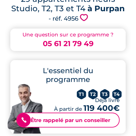
Studio, T2, T3 et T4
à Purpan
💗
- réf. 4956
Une question sur ce programme ?
05 61 21 79 49
L'essentiel du
programme
T1
T2
T3
T4
Déjà livré
119 400€
À partir de
Être rappelé par un conseiller
📞