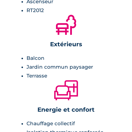
Ascenseur
Salle de bains :
RT2012
🌲
meuble vasque avec miroir et bandeaux
lumineux,
radiateur sèche-serviette,
Extérieurs
robinet mitigeur,
Balcon
carrelage avec faïence assortie.
Jardin commun paysager
Terrasse
Chambre :
🛋
revêtement stratifié,
placards.
Energie et confort
Chauffage collectif