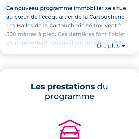
Ce nouveau programme immobilier se situe
au cœur de l'écoquartier de la Cartoucherie.
Les Halles de la Cartoucherie se trouvent à
500 mètres à pied. Ces dernières font l'objet
d'un important renouvellement urbain. Elles
Lire plus
ont pour but d'accueillir un marché ainsi que
des locaux destinés à être occupés par des
jeunes entreprises telles que des start-ups. La
station de tramway "Cartoucherie" est à 4
Les prestations
du
minutes à pieds et l'entrée du Jardin du Barry
programme
est à 500 mètres.
Description de la résidence
🚗
Ce programme immobilier à Purpan
est un
regroupement de 10 bâtiments comptant au