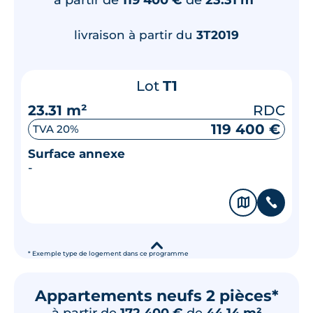
livraison à partir du
3T2019
Lot
T1
23.31 m²
RDC
119 400 €
TVA 20%
Surface annexe
-
🗞
📞
▾
* Exemple type de logement dans ce programme
Appartements neufs 2 pièces*
à partir de
172 400 €
de
44.14 m²