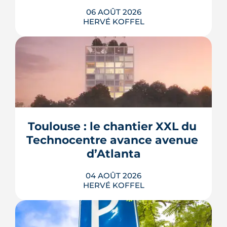
06 AOÛT 2026
HERVÉ KOFFEL
La troisième et dernière phase de
l'écoquartier Andromède doit livrer
près de 1 700 logements à partir de
2028. La présence d'un passereau
Toulouse : le chantier XXL du 
protégé, la cisticole des joncs, contraint
fortement le plan d'aménagement et
Technocentre avance avenue 
repousse un calendrier déjà tendu.
d’Atlanta
LIRE L'ARTICLE
04 AOÛT 2026
HERVÉ KOFFEL