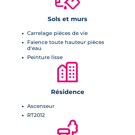
Équipement de la résidence :
Sols et murs
copropriété de 35 appartements neufs,
Carrelage pièces de vie
un seul bâtiment de 3 étages,
Faïence toute hauteur pièces
d'eau
lignes architecturales modernes,
Peinture lisse
parking en sous-sol,
🏙
hall d'entrée décoratif.
Résidence
Ascenseur
RT2012
🌲