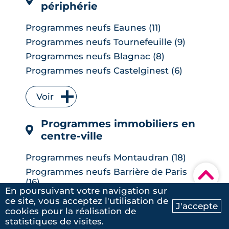
périphérie
Programmes neufs Eaunes (11)
Programmes neufs Tournefeuille (9)
Programmes neufs Blagnac (8)
Programmes neufs Castelginest (6)
Programmes neufs L'Union (6)
Voir
Programmes neufs Quint-Fonsegrives
(6)
Programmes immobiliers en
Programmes neufs Bruguières (5)
centre-ville
Programmes neufs Saint-Orens-de-
Gameville (5)
Programmes neufs Montaudran (18)
Programmes neufs Auzeville-Tolosane
Programmes neufs Barrière de Paris
▾
(4)
(16)
Programmes neufs Muret (4)
En poursuivant votre navigation sur
Programmes neufs Saint-Martin-du-
ce site, vous acceptez l'utilisation de
Programmes neufs Ramonville-Saint-
J'accepte
Touch (12)
cookies pour la réalisation de
Agne (4)
Ma recherche
Contactez-nous
Programmes neufs Borderouge (10)
statistiques de visites.
Programmes neufs Balma (3)
Voir