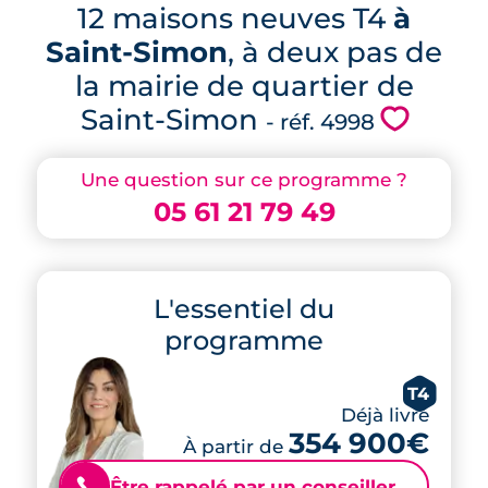
12 maisons neuves T4
à
Saint-Simon
, à deux pas de
la mairie de quartier de
Saint-Simon
💗
- réf. 4998
Une question sur ce programme ?
05 61 21 79 49
L'essentiel du
programme
T4
Déjà livré
354 900€
À partir de
Être rappelé par un conseiller
📞