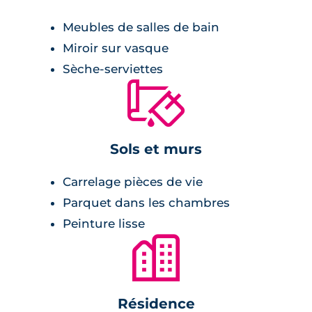
ou d'un digicode.
Meubles de salles de bain
Équipement de la résidence
Miroir sur vasque
Sèche-serviettes
local à 2 roues,
🔨
parking aérien de 19 places,
espace arboré,
portillon d'entrée,
Sols et murs
8 appartements neufs et 4 villas,
Carrelage pièces de vie
architecture à la toulousaine.
Parquet dans les chambres
Environnement
Peinture lisse
🏙
crèche à 200 mètres,
lycée à 4.5 km,
Résidence
collège à 2.5 km,