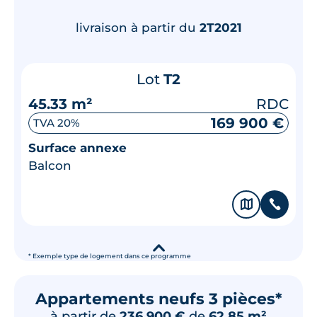
livraison à partir du
2T2021
Lot
T2
45.33 m²
RDC
169 900 €
TVA 20%
Surface annexe
Balcon
🗞
📞
▾
* Exemple type de logement dans ce programme
Appartements neufs 3 pièces*
à partir de
236 900 €
de
62.85 m²