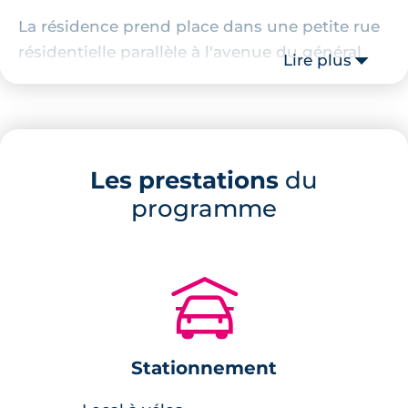
La résidence prend place dans une petite rue
résidentielle parallèle à l'avenue du général
Lire plus
Eisenhower. Un petit parc public est présent à
seulement 300 mètres du projet immobilier. Il
est réputé pour abriter un ancien aqueduc
datant de l'ère romaine et pour être équiper
Les prestations
du
en mobilier de sports.
programme
Description de la résidence
36 appartements neufs de 2 et de 3 pièces
🚗
sont proposés au sein de
ce programme
immobilier neuf à Toulouse Saint-Simon
. Ils
sont tous répartis au sein de quatre bâtiments
Stationnement
en R+1. Ces derniers présentent des lignes
architecturales à la fois classiques et en