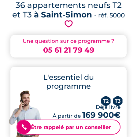
36 appartements neufs T2
et T3
à Saint-Simon
- réf. 5000
💗
Une question sur ce programme ?
05 61 21 79 49
L'essentiel du
programme
T2
T3
Déjà livré
169 900€
À partir de
Être rappelé par un conseiller
📞