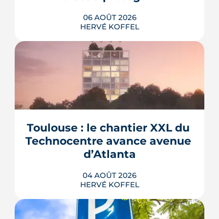
06 AOÛT 2026
HERVÉ KOFFEL
La troisième et dernière phase de
l'écoquartier Andromède doit livrer
près de 1 700 logements à partir de
2028. La présence d'un passereau
Toulouse : le chantier XXL du 
protégé, la cisticole des joncs, contraint
fortement le plan d'aménagement et
Technocentre avance avenue 
repousse un calendrier déjà tendu.
d’Atlanta
LIRE L'ARTICLE
04 AOÛT 2026
HERVÉ KOFFEL