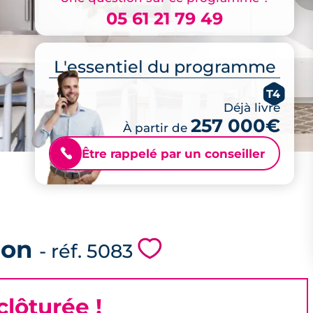
05 61 21 79 49
L'essentiel du programme
T4
Déjà livré
257 000€
À partir de
Être rappelé par un conseiller
📞
mon
💗
- réf. 5083
lôturée !