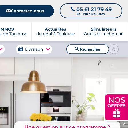
05 61 21 79 49
📞
📧
Contactez-nous
9h - 19h / lun.- sam.
IMMO9
Actualités
Simulateurs
 de Toulouse
du neuf à Toulouse
Outils et recherche
🔍
Livraison
Rechercher
NOS
OFFRES
🎁
>
Une question sur ce programme ?