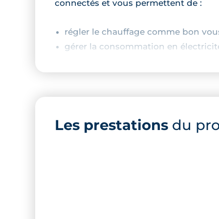
connectés et vous permettent de :
régler le chauffage comme bon vou
gérer la consommation en électricit
détecter les intrus,
commander l'ouverture et la fermetu
Prestations du bien neuf :
Les prestations
du pr
cuisine équipée,
peinture lisse aux murs et plafonds,
carrelage grandes dimensions,
parquet stratifié dans les chambres,
espace de rangement,
salle de bains entièrement aménagé