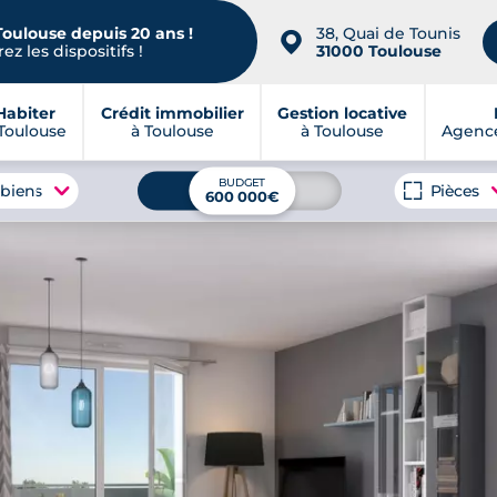
Toulouse depuis 20 ans !
38, Quai de Tounis
📍
ez les dispositifs !
31000 Toulouse
Habiter
Crédit immobilier
Gestion locative
Toulouse
à Toulouse
à Toulouse
Agence
BUDGET
 biens
Pièces
600 000€