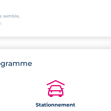
s semble,
é,
re des volets roulants électriques.
ogramme
🚗
Stationnement
e et équipée,