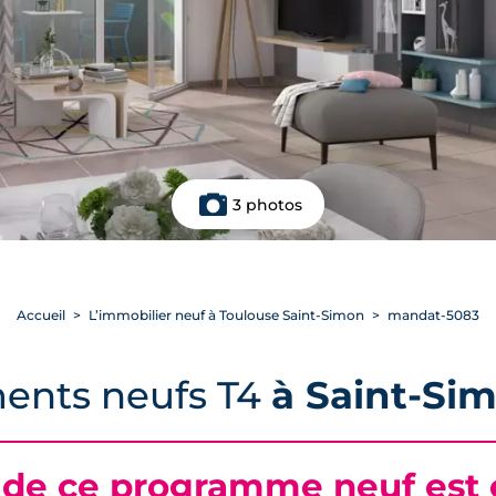
3 photos
Accueil
L’immobilier neuf à Toulouse Saint-Simon
mandat-5083
ents neufs T4
à Saint-Si
 de ce programme neuf est c