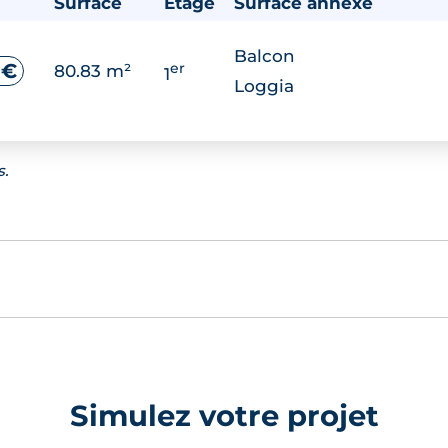
Surface
Étage
Surface annexe
Balcon
er
 €
80.83 m²
1
Loggia
s.
Simulez votre projet