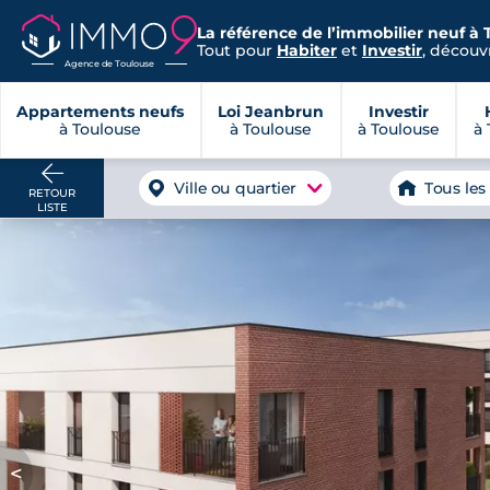
La référence de l’immobilier neuf à 
Tout pour
Habiter
et
Investir
, découvr
Agence de Toulouse
Appartements neufs
Loi Jeanbrun
Investir
à Toulouse
à Toulouse
à Toulouse
à 
Ville ou quartier
Tous les
RETOUR
LISTE
<