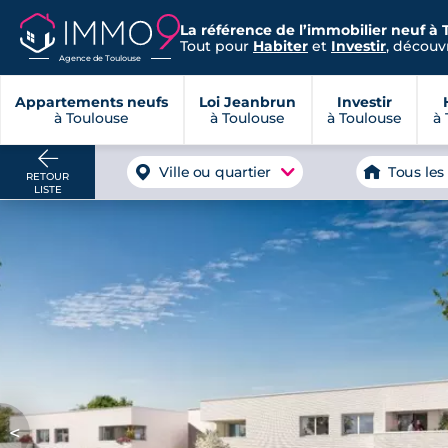
La référence de l’immobilier neuf à 
Tout pour
Habiter
et
Investir
, découvr
Agence de Toulouse
Appartements neufs
Loi Jeanbrun
Investir
à Toulouse
à Toulouse
à Toulouse
à 
Ville ou quartier
Tous les
RETOUR
LISTE
<