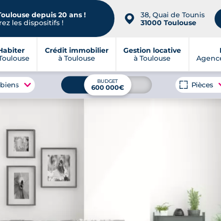
Toulouse depuis 20 ans !
38, Quai de Tounis
📍
ez les dispositifs !
31000 Toulouse
Habiter
Crédit immobilier
Gestion locative
Toulouse
à Toulouse
à Toulouse
Agence
BUDGET
 biens
Pièces
600 000€