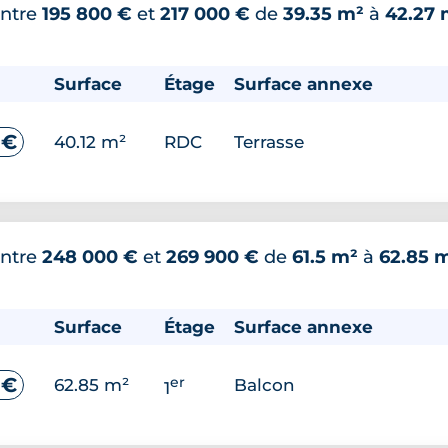
ntre
195 800 €
et
217 000 €
de
39.35 m²
à
42.27 
Surface
Étage
Surface annexe
 €
40.12 m²
RDC
Terrasse
ntre
248 000 €
et
269 900 €
de
61.5 m²
à
62.85 
Surface
Étage
Surface annexe
er
 €
62.85 m²
Balcon
1