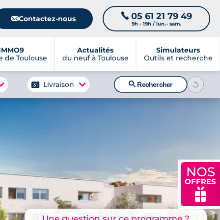
05 61 21 79 49
📞
📧
Contactez-nous
9h - 19h / lun.- sam.
IMMO9
Actualités
Simulateurs
 de Toulouse
du neuf à Toulouse
Outils et recherche
🔍
Livraison
Rechercher
NOS
OFFRES
🎁
>
Une question sur ce programme ?