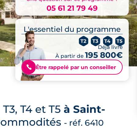
05 61 21 79 49
L'essentiel du programme
T2
T3
T4
T5
Déjà livré
195 800€
À partir de
Être rappelé par un conseiller
📞
T3, T4 et T5
à Saint-
s commodités
- réf. 6410