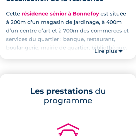
Cette
résidence sénior à Bonnefoy
est située
à 200m d’un magasin de jardinage, à 400m
d’un centre d’art et à 700m des commerces et
services du quartier : banque, restaurant,
boulangerie, mairie de quartier, bibliothèque.
Lire plus
L’arrêt de bus de la ligne 36, situé à 500m de
la résidence permet de rejoindre rapidement
le centre-ville de Toulouse. En 2028, l’arrêt de
métro Bonnefoy de la 3ème ligne de métro de
Les prestations
du
Toulouse sera situé à 10 minutes de marche.
programme
À moins de 15 minutes de marche, le jardin
des Hauts de Bonnefoy, le Parc de la
Maourine, les jardins du Muséum permettent
🚗
aux résidents de prendre un bol de verdure.