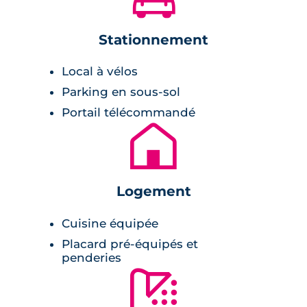
Description de la résidence
Stationnement
La résidence de service sénior propose 140
Local à vélos
appartements 2 et 3 pièces meublés, avec
Parking en sous-sol
cuisine équipée et salle de bain avec barre de
Portail télécommandé
maintien et WC réhaussés. Les séjours
🏚
lumineux sont ouverts sur des espaces
extérieurs : terrasse, balcon ou même jardin
privé en rez-de chaussée.
Logement
Les espaces extérieurs communs vastes et
Cuisine équipée
végétalisés sont nantis d’un boulodrome et
Placard pré-équipés et
d’un jardin potager.
penderies
🚿
Le parking en sous-sol comme l’ensemble de
la résidence est parfaitement sécurisé. Les