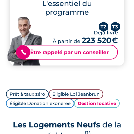
L'essentiel du
programme
T2
T3
Déjà livré
223 520€
À partir de
Être rappelé par un conseiller
📞
Prêt à taux zéro
Éligible Loi Jeanbrun
Éligible Donation exonérée
Gestion locative
Les Logements Neufs
de la
(1)