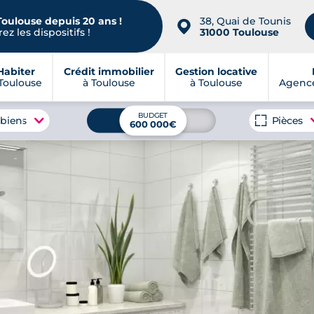
Toulouse depuis 20 ans !
38, Quai de Tounis
📍
ez les dispositifs !
31000 Toulouse
Habiter
Crédit immobilier
Gestion locative
Toulouse
à Toulouse
à Toulouse
Agence
BUDGET
 biens
Pièces
600 000€