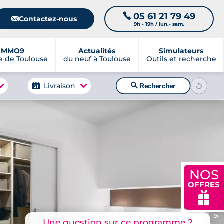
05 61 21 79 49
📞
📧
Contactez-nous
9h - 19h / lun.- sam.
IMMO9
Actualités
Simulateurs
 de Toulouse
du neuf à Toulouse
Outils et recherche
🔍
Livraison
Rechercher
NOS
OFFRES
🎁
>
Une question sur ce programme ?