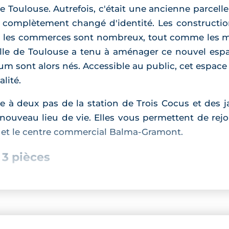
Toulouse. Autrefois, c'était une ancienne parcelle 
a complètement changé d'identité. Les construction
ment, les commerces sont nombreux, tout comme les
 ville de Toulouse a tenu à aménager ce nouvel esp
m sont alors nés. Accessible au public, cet espace 
lité.
ace à deux pas de la station de Trois Cocus et des
ouveau lieu de vie. Elles vous permettent de rejoi
n et le centre commercial Balma-Gramont.
 3 pièces
se Borderouge
se compose de logements de 2 et 
naturelle, ces logements sont spacieux et confortab
ès lors, vous habitez au sein d'un appartement cap
raîcheur en été. La parfaite isolation est un import