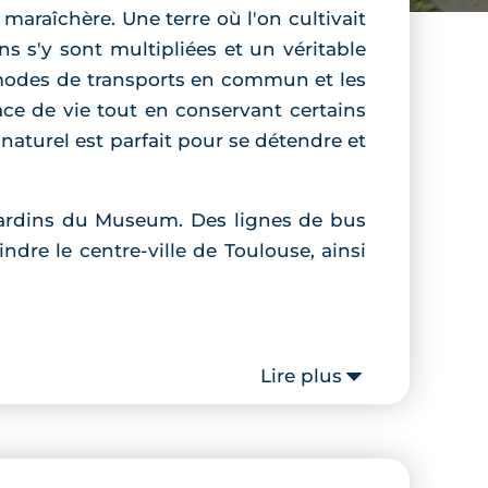
maraîchère. Une terre où l'on cultivait
s s'y sont multipliées et un véritable
 modes de transports en commun et les
ace de vie tout en conservant certains
naturel est parfait pour se détendre et
 jardins du Museum. Des lignes de bus
ndre le centre-ville de Toulouse, ainsi
Lire plus
de 3 pièces. Aménagés de manière à
les à vivre. Ils respectent les normes
able de conserver la chaleur lors des
ant atout de ces logements puisque cela