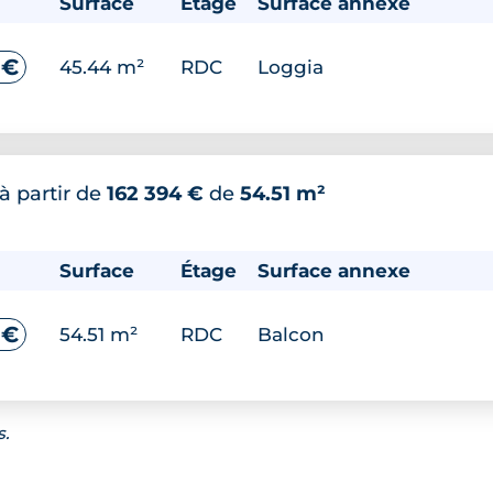
Surface
Étage
Surface annexe
 €
45.44 m²
RDC
Loggia
à partir de
162 394 €
de
54.51 m²
Surface
Étage
Surface annexe
 €
54.51 m²
RDC
Balcon
s.