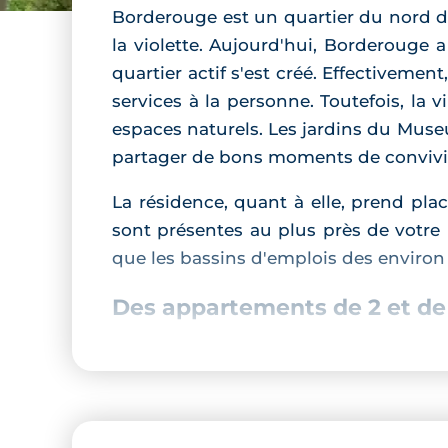
Borderouge est un quartier du nord de 
la violette. Aujourd'hui, Borderouge 
quartier actif s'est créé. Effective
services à la personne. Toutefois, la
espaces naturels. Les jardins du Museu
partager de bons moments de convivia
La résidence, quant à elle, prend pl
sont présentes au plus près de votre n
que les bassins d'emplois des enviro
Des appartements de 2 et de
Ce
programme immobilier à Toulou
laisser entrer un maximum de lumière 
thermiques établies par la RT2012. D
périodes hivernales et de retenir la f