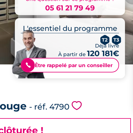
05 61 21 79 49
L'essentiel du programme
T2
T3
Déjà livré
120 181€
À partir de
Être rappelé par un conseiller
📞
rouge
💗
- réf. 4790
lôturée !