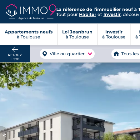
La référence de l’immobilier neuf à 
Tout pour
Habiter
et
Investir
, découvr
Agence de Toulouse
Appartements neufs
Loi Jeanbrun
Investir
à Toulouse
à Toulouse
à Toulouse
à 
Ville ou quartier
Tous les
RETOUR
LISTE
<