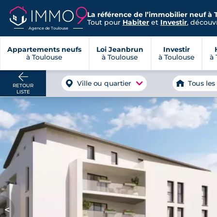
La référence de l’immobilier neuf à 
Tout pour
Habiter
et
Investir
, découvr
Agence de Toulouse
Appartements neufs
Loi Jeanbrun
Investir
à Toulouse
à Toulouse
à Toulouse
à 
Ville ou quartier
Tous les
RETOUR
LISTE
<