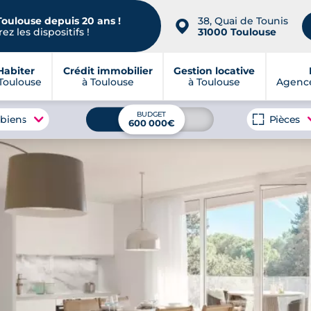
Toulouse depuis 20 ans !
38, Quai de Tounis
📍
ez les dispositifs !
31000 Toulouse
Habiter
Crédit immobilier
Gestion locative
Toulouse
à Toulouse
à Toulouse
Agence
BUDGET
 biens
Pièces
600 000€