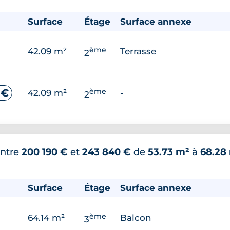
Surface
Étage
Surface annexe
ème
42.09 m²
Terrasse
2
ème
 €
42.09 m²
-
2
ntre
200 190 €
et
243 840 €
de
53.73 m²
à
68.28
Surface
Étage
Surface annexe
ème
64.14 m²
Balcon
3