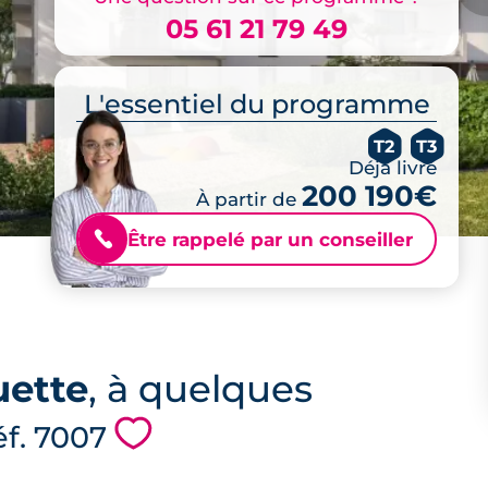
05 61 21 79 49
L'essentiel du programme
T2
T3
Déjà livré
200 190€
À partir de
Être rappelé par un conseiller
📞
uette
, à quelques
💗
éf. 7007