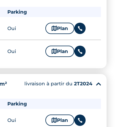
Parking
Oui
🗞
Plan
📞
Oui
🗞
Plan
📞
livraison à partir du
2T2024
 m²
▾
Parking
Oui
🗞
Plan
📞