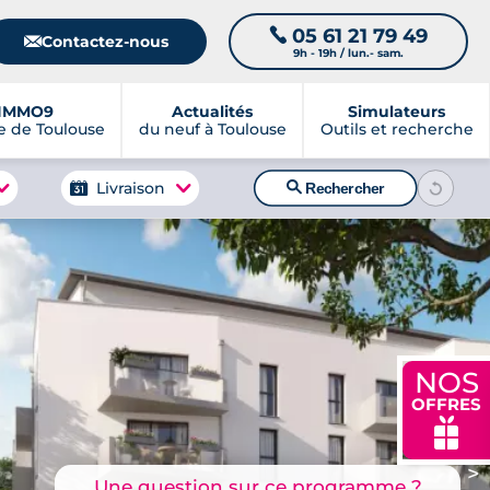
05 61 21 79 49
📞
📧
Contactez-nous
9h - 19h / lun.- sam.
IMMO9
Actualités
Simulateurs
 de Toulouse
du neuf à Toulouse
Outils et recherche
🔍
Livraison
Rechercher
NOS
OFFRES
🎁
>
Une question sur ce programme ?